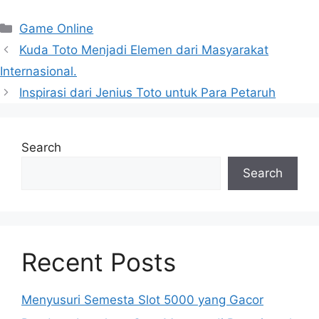
Categories
Game Online
Kuda Toto Menjadi Elemen dari Masyarakat
Internasional.
Inspirasi dari Jenius Toto untuk Para Petaruh
Search
Search
Recent Posts
Menyusuri Semesta Slot 5000 yang Gacor