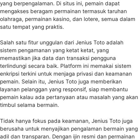
yang berpengalaman. Di situs ini, pemain dapat
mengakses beragam permainan termasuk taruhan
olahraga, permainan kasino, dan lotere, semua dalam
satu tempat yang praktis.
Salah satu fitur unggulan dari Jenius Toto adalah
sistem pengamanan yang ketat ketat, yang
memastikan jika data dan transaksi pengguna
terlindungi secara baik. Platform ini memakai sistem
enkripsi terkini untuk menjaga privasi dan keamanan
pemain. Selain itu, Jenius Toto juga memberikan
layanan pelanggan yang responsif, siap membantu
pemain kalau ada pertanyaan atau masalah yang akan
timbul selama bermain.
Tidak hanya fokus pada keamanan, Jenius Toto juga
berusaha untuk menyajikan pengalaman bermain yang
adil dan transparan. Dengan ijin resmi dan permainan