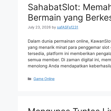
SahabatSlot: Memah
Bermain yang Berke
July 23, 2026
by
safASFsf231
Dalam dunia permainan online, KawanSlot 
yang menarik minat para penggemar slot
tersedia, platform ini memberikan peng
semua member. Di zaman digital ini, mem
menolong Anda mendapatkan keberhasi
Categories
Game Online