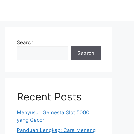
Search
Search
Recent Posts
Menyusuri Semesta Slot 5000
yang Gacor
Panduan Lengkap: Cara Menang