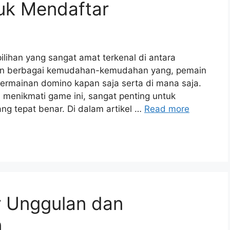
uk Mendaftar
ihan yang sangat amat terkenal di antara
ngan berbagai kemudahan-kemudahan yang, pemain
rmainan domino kapan saja serta di mana saja.
menikmati game ini, sangat penting untuk
ng tepat benar. Di dalam artikel …
Read more
ur Unggulan dan
n