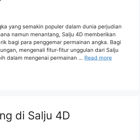
gka yang semakin populer dalam dunia perjudian
rhana namun menantang, Salju 4D memberikan
ik bagi para penggemar permainan angka. Bagi
ngan, mengenali fitur-fitur unggulan dari Salju
ih dalam mengenai permainan …
Read more
ng di Salju 4D