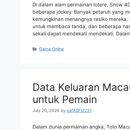
Di dalam alam permainan lotere, Snow 4D 
beberapa jockey. Banyak petaruh yang m
kemungkinan menangnya resiko mereka. D
untuk membaca tanda, dan beberapa nas
sekali dapat mendekati mendekati. Dalam 
Categories
Game Online
Data Keluaran Macau
untuk Pemain
July 20, 2026
by
safASFsf231
Dalam dunia permainan angka, Toto Macau 