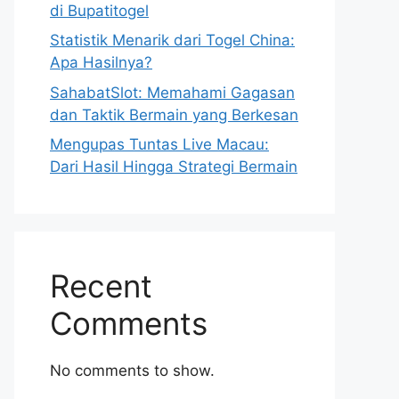
di Bupatitogel
Statistik Menarik dari Togel China:
Apa Hasilnya?
SahabatSlot: Memahami Gagasan
dan Taktik Bermain yang Berkesan
Mengupas Tuntas Live Macau:
Dari Hasil Hingga Strategi Bermain
Recent
Comments
No comments to show.