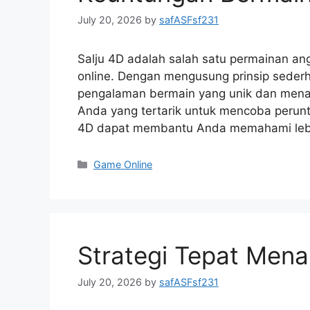
July 20, 2026
by
safASFsf231
Salju 4D adalah salah satu permainan an
online. Dengan mengusung prinsip sede
pengalaman bermain yang unik dan menar
Anda yang tertarik untuk mencoba peruntu
4D dapat membantu Anda memahami leb
Categories
Game Online
Strategi Tepat Mena
July 20, 2026
by
safASFsf231