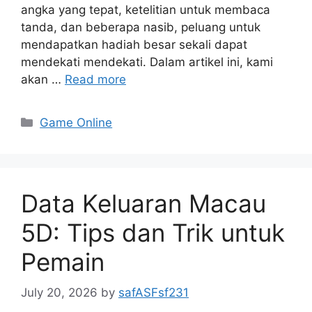
angka yang tepat, ketelitian untuk membaca
tanda, dan beberapa nasib, peluang untuk
mendapatkan hadiah besar sekali dapat
mendekati mendekati. Dalam artikel ini, kami
akan …
Read more
Categories
Game Online
Data Keluaran Macau
5D: Tips dan Trik untuk
Pemain
July 20, 2026
by
safASFsf231