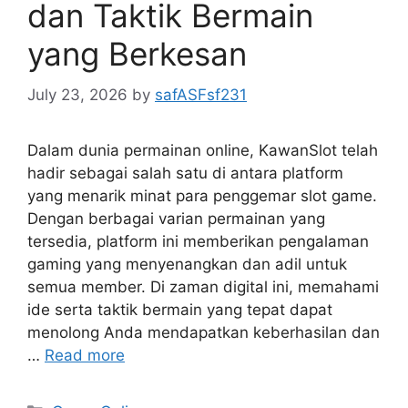
dan Taktik Bermain
yang Berkesan
July 23, 2026
by
safASFsf231
Dalam dunia permainan online, KawanSlot telah
hadir sebagai salah satu di antara platform
yang menarik minat para penggemar slot game.
Dengan berbagai varian permainan yang
tersedia, platform ini memberikan pengalaman
gaming yang menyenangkan dan adil untuk
semua member. Di zaman digital ini, memahami
ide serta taktik bermain yang tepat dapat
menolong Anda mendapatkan keberhasilan dan
…
Read more
Categories