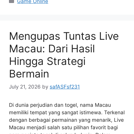
Game Online
Mengupas Tuntas Live
Macau: Dari Hasil
Hingga Strategi
Bermain
July 21, 2026
by
safASFsf231
Di dunia perjudian dan togel, nama Macau
memiliki tempat yang sangat istimewa. Terkenal
dengan berbagai permainan yang menarik, Live
Macau menjadi salah satu pilihan favorit bagi