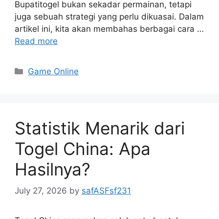
Bupatitogel bukan sekadar permainan, tetapi
juga sebuah strategi yang perlu dikuasai. Dalam
artikel ini, kita akan membahas berbagai cara …
Read more
Categories
Game Online
Statistik Menarik dari
Togel China: Apa
Hasilnya?
July 27, 2026
by
safASFsf231