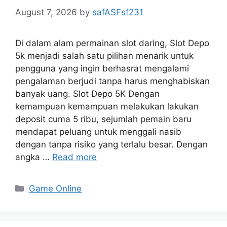
August 7, 2026
by
safASFsf231
Di dalam alam permainan slot daring, Slot Depo
5k menjadi salah satu pilihan menarik untuk
pengguna yang ingin berhasrat mengalami
pengalaman berjudi tanpa harus menghabiskan
banyak uang. Slot Depo 5K Dengan
kemampuan kemampuan melakukan lakukan
deposit cuma 5 ribu, sejumlah pemain baru
mendapat peluang untuk menggali nasib
dengan tanpa risiko yang terlalu besar. Dengan
angka …
Read more
Categories
Game Online