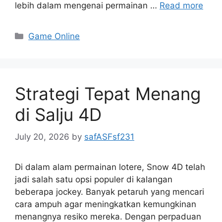
lebih dalam mengenai permainan …
Read more
Categories
Game Online
Strategi Tepat Menang
di Salju 4D
July 20, 2026
by
safASFsf231
Di dalam alam permainan lotere, Snow 4D telah
jadi salah satu opsi populer di kalangan
beberapa jockey. Banyak petaruh yang mencari
cara ampuh agar meningkatkan kemungkinan
menangnya resiko mereka. Dengan perpaduan