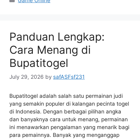
Game Online
Panduan Lengkap:
Cara Menang di
Bupatitogel
July 29, 2026
by
safASFsf231
Bupatitogel adalah salah satu permainan judi
yang semakin populer di kalangan pecinta togel
di Indonesia. Dengan berbagai pilihan angka
dan banyaknya cara untuk menang, permainan
ini menawarkan pengalaman yang menarik bagi
para pemainnya. Banyak yang menganggap