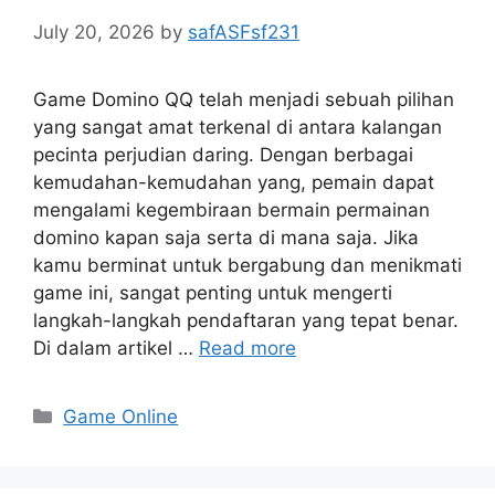
July 20, 2026
by
safASFsf231
Game Domino QQ telah menjadi sebuah pilihan
yang sangat amat terkenal di antara kalangan
pecinta perjudian daring. Dengan berbagai
kemudahan-kemudahan yang, pemain dapat
mengalami kegembiraan bermain permainan
domino kapan saja serta di mana saja. Jika
kamu berminat untuk bergabung dan menikmati
game ini, sangat penting untuk mengerti
langkah-langkah pendaftaran yang tepat benar.
Di dalam artikel …
Read more
Categories
Game Online