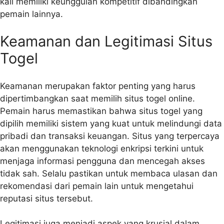
kali memiliki keunggulan kompetitif dibandingkan
pemain lainnya.
Keamanan dan Legitimasi Situs
Togel
Keamanan merupakan faktor penting yang harus
dipertimbangkan saat memilih situs togel online.
Pemain harus memastikan bahwa situs togel yang
dipilih memiliki sistem yang kuat untuk melindungi data
pribadi dan transaksi keuangan. Situs yang terpercaya
akan menggunakan teknologi enkripsi terkini untuk
menjaga informasi pengguna dan mencegah akses
tidak sah. Selalu pastikan untuk membaca ulasan dan
rekomendasi dari pemain lain untuk mengetahui
reputasi situs tersebut.
Legitimasi juga menjadi aspek yang krusial dalam