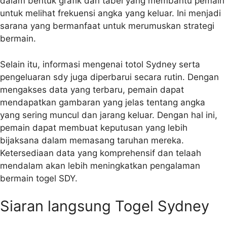
dalam bentuk grafik dan tabel yang membantu pemain
untuk melihat frekuensi angka yang keluar. Ini menjadi
sarana yang bermanfaat untuk merumuskan strategi
bermain.
Selain itu, informasi mengenai totol Sydney serta
pengeluaran sdy juga diperbarui secara rutin. Dengan
mengakses data yang terbaru, pemain dapat
mendapatkan gambaran yang jelas tentang angka
yang sering muncul dan jarang keluar. Dengan hal ini,
pemain dapat membuat keputusan yang lebih
bijaksana dalam memasang taruhan mereka.
Ketersediaan data yang komprehensif dan telaah
mendalam akan lebih meningkatkan pengalaman
bermain togel SDY.
Siaran langsung Togel Sydney