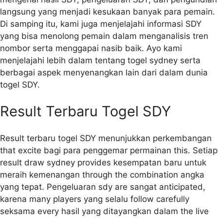
langsung yang menjadi kesukaan banyak para pemain.
Di samping itu, kami juga menjelajahi informasi SDY
yang bisa menolong pemain dalam menganalisis tren
nombor serta menggapai nasib baik. Ayo kami
menjelajahi lebih dalam tentang togel sydney serta
berbagai aspek menyenangkan lain dari dalam dunia
togel SDY.
Result Terbaru Togel SDY
Result terbaru togel SDY menunjukkan perkembangan
that excite bagi para penggemar permainan this. Setiap
result draw sydney provides kesempatan baru untuk
meraih kemenangan through the combination angka
yang tepat. Pengeluaran sdy are sangat anticipated,
karena many players yang selalu follow carefully
seksama every hasil yang ditayangkan dalam the live