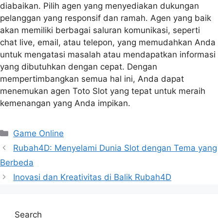
diabaikan. Pilih agen yang menyediakan dukungan
pelanggan yang responsif dan ramah. Agen yang baik
akan memiliki berbagai saluran komunikasi, seperti
chat live, email, atau telepon, yang memudahkan Anda
untuk mengatasi masalah atau mendapatkan informasi
yang dibutuhkan dengan cepat. Dengan
mempertimbangkan semua hal ini, Anda dapat
menemukan agen Toto Slot yang tepat untuk meraih
kemenangan yang Anda impikan.
Categories
Game Online
Rubah4D: Menyelami Dunia Slot dengan Tema yang
Berbeda
Inovasi dan Kreativitas di Balik Rubah4D
Search