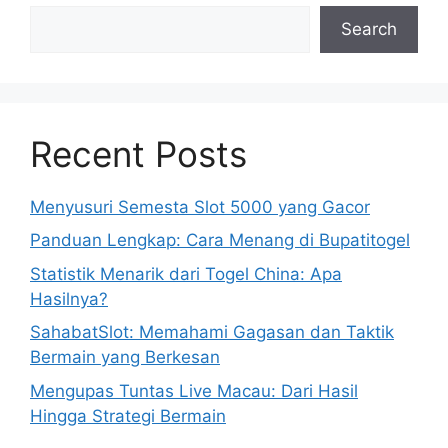
Search
Recent Posts
Menyusuri Semesta Slot 5000 yang Gacor
Panduan Lengkap: Cara Menang di Bupatitogel
Statistik Menarik dari Togel China: Apa
Hasilnya?
SahabatSlot: Memahami Gagasan dan Taktik
Bermain yang Berkesan
Mengupas Tuntas Live Macau: Dari Hasil
Hingga Strategi Bermain