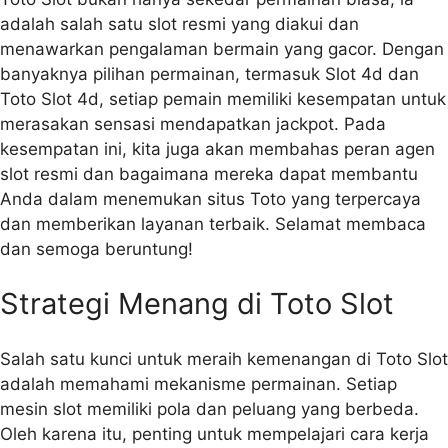
adalah salah satu slot resmi yang diakui dan
menawarkan pengalaman bermain yang gacor. Dengan
banyaknya pilihan permainan, termasuk Slot 4d dan
Toto Slot 4d, setiap pemain memiliki kesempatan untuk
merasakan sensasi mendapatkan jackpot. Pada
kesempatan ini, kita juga akan membahas peran agen
slot resmi dan bagaimana mereka dapat membantu
Anda dalam menemukan situs Toto yang terpercaya
dan memberikan layanan terbaik. Selamat membaca
dan semoga beruntung!
Strategi Menang di Toto Slot
Salah satu kunci untuk meraih kemenangan di Toto Slot
adalah memahami mekanisme permainan. Setiap
mesin slot memiliki pola dan peluang yang berbeda.
Oleh karena itu, penting untuk mempelajari cara kerja