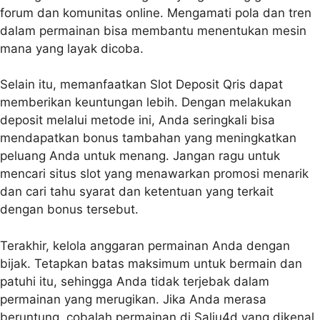
forum dan komunitas online. Mengamati pola dan tren
dalam permainan bisa membantu menentukan mesin
mana yang layak dicoba.
Selain itu, memanfaatkan Slot Deposit Qris dapat
memberikan keuntungan lebih. Dengan melakukan
deposit melalui metode ini, Anda seringkali bisa
mendapatkan bonus tambahan yang meningkatkan
peluang Anda untuk menang. Jangan ragu untuk
mencari situs slot yang menawarkan promosi menarik
dan cari tahu syarat dan ketentuan yang terkait
dengan bonus tersebut.
Terakhir, kelola anggaran permainan Anda dengan
bijak. Tetapkan batas maksimum untuk bermain dan
patuhi itu, sehingga Anda tidak terjebak dalam
permainan yang merugikan. Jika Anda merasa
beruntung, cobalah permainan di Salju4d yang dikenal