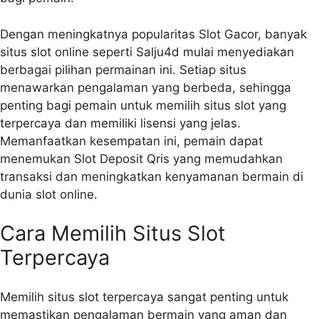
Dengan meningkatnya popularitas Slot Gacor, banyak
situs slot online seperti Salju4d mulai menyediakan
berbagai pilihan permainan ini. Setiap situs
menawarkan pengalaman yang berbeda, sehingga
penting bagi pemain untuk memilih situs slot yang
terpercaya dan memiliki lisensi yang jelas.
Memanfaatkan kesempatan ini, pemain dapat
menemukan Slot Deposit Qris yang memudahkan
transaksi dan meningkatkan kenyamanan bermain di
dunia slot online.
Cara Memilih Situs Slot
Terpercaya
Memilih situs slot terpercaya sangat penting untuk
memastikan pengalaman bermain yang aman dan