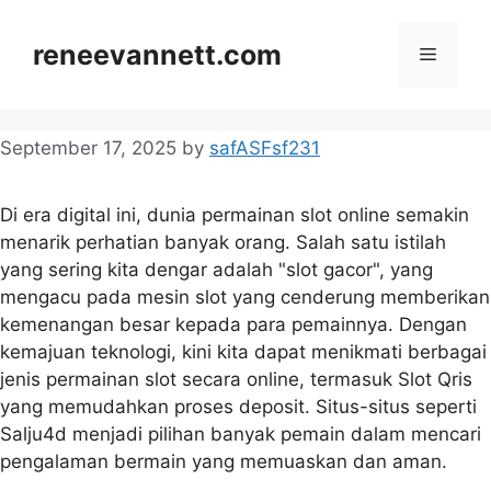
Skip
to
reneevannett.com
Menu
content
September 17, 2025
by
safASFsf231
Di era digital ini, dunia permainan slot online semakin
menarik perhatian banyak orang. Salah satu istilah
yang sering kita dengar adalah "slot gacor", yang
mengacu pada mesin slot yang cenderung memberikan
kemenangan besar kepada para pemainnya. Dengan
kemajuan teknologi, kini kita dapat menikmati berbagai
jenis permainan slot secara online, termasuk Slot Qris
yang memudahkan proses deposit. Situs-situs seperti
Salju4d menjadi pilihan banyak pemain dalam mencari
pengalaman bermain yang memuaskan dan aman.