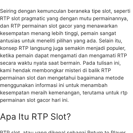
Seiring dengan kemunculan beraneka tipe slot, seperti
RTP slot pragmatic yang dengan mutu permainannya,
dan RTP permainan slot gacor yang menawarkan
kesempatan menang lebih tinggi, pemain sangat
antusias untuk meneliti pilihan yang ada. Selain itu,
konsep RTP langsung juga semakin menjadi populer,
ketika pemain dapat mengamati dan mengamati RTP
secara waktu nyata saat bermain. Pada tulisan ini,
kami hendak membongkar misteri di balik RTP
permainan slot dan mengetahui bagaimana metode
menggunakan informasi ini untuk menambah
kesempatan meraih kemenangan, terutama untuk rtp
permainan slot gacor hari ini.
Apa Itu RTP Slot?
RTP slot, atau yang dikenal sebagai Return to Player