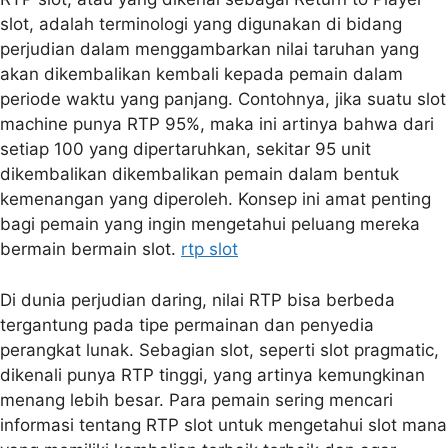
slot, adalah terminologi yang digunakan di bidang
perjudian dalam menggambarkan nilai taruhan yang
akan dikembalikan kembali kepada pemain dalam
periode waktu yang panjang. Contohnya, jika suatu slot
machine punya RTP 95%, maka ini artinya bahwa dari
setiap 100 yang dipertaruhkan, sekitar 95 unit
dikembalikan dikembalikan pemain dalam bentuk
kemenangan yang diperoleh. Konsep ini amat penting
bagi pemain yang ingin mengetahui peluang mereka
bermain bermain slot.
rtp slot
Di dunia perjudian daring, nilai RTP bisa berbeda
tergantung pada tipe permainan dan penyedia
perangkat lunak. Sebagian slot, seperti slot pragmatic,
dikenali punya RTP tinggi, yang artinya kemungkinan
menang lebih besar. Para pemain sering mencari
informasi tentang RTP slot untuk mengetahui slot mana