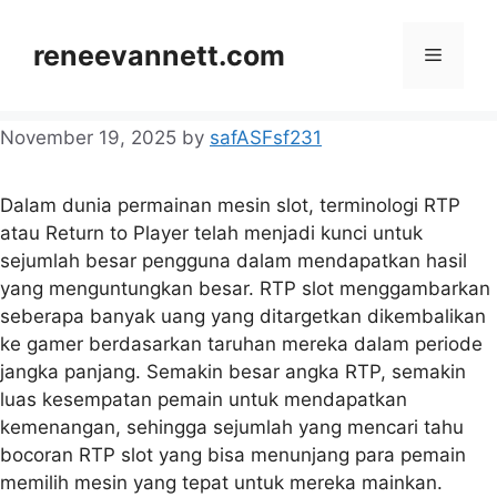
Skip
to
reneevannett.com
Menu
content
November 19, 2025
by
safASFsf231
Dalam dunia permainan mesin slot, terminologi RTP
atau Return to Player telah menjadi kunci untuk
sejumlah besar pengguna dalam mendapatkan hasil
yang menguntungkan besar. RTP slot menggambarkan
seberapa banyak uang yang ditargetkan dikembalikan
ke gamer berdasarkan taruhan mereka dalam periode
jangka panjang. Semakin besar angka RTP, semakin
luas kesempatan pemain untuk mendapatkan
kemenangan, sehingga sejumlah yang mencari tahu
bocoran RTP slot yang bisa menunjang para pemain
memilih mesin yang tepat untuk mereka mainkan.