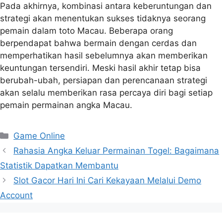
Pada akhirnya, kombinasi antara keberuntungan dan
strategi akan menentukan sukses tidaknya seorang
pemain dalam toto Macau. Beberapa orang
berpendapat bahwa bermain dengan cerdas dan
memperhatikan hasil sebelumnya akan memberikan
keuntungan tersendiri. Meski hasil akhir tetap bisa
berubah-ubah, persiapan dan perencanaan strategi
akan selalu memberikan rasa percaya diri bagi setiap
pemain permainan angka Macau.
Categories
Game Online
Rahasia Angka Keluar Permainan Togel: Bagaimana
Statistik Dapatkan Membantu
Slot Gacor Hari Ini Cari Kekayaan Melalui Demo
Account