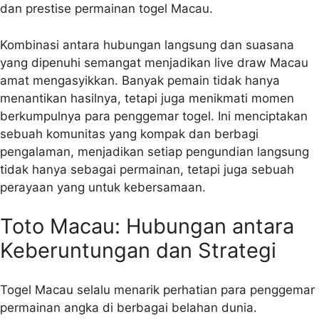
dan prestise permainan togel Macau.
Kombinasi antara hubungan langsung dan suasana
yang dipenuhi semangat menjadikan live draw Macau
amat mengasyikkan. Banyak pemain tidak hanya
menantikan hasilnya, tetapi juga menikmati momen
berkumpulnya para penggemar togel. Ini menciptakan
sebuah komunitas yang kompak dan berbagi
pengalaman, menjadikan setiap pengundian langsung
tidak hanya sebagai permainan, tetapi juga sebuah
perayaan yang untuk kebersamaan.
Toto Macau: Hubungan antara
Keberuntungan dan Strategi
Togel Macau selalu menarik perhatian para penggemar
permainan angka di berbagai belahan dunia.