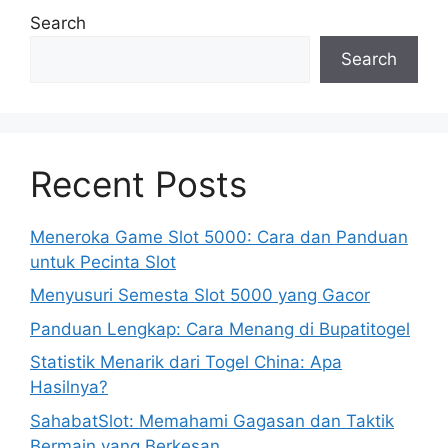
Search
Search
Recent Posts
Meneroka Game Slot 5000: Cara dan Panduan
untuk Pecinta Slot
Menyusuri Semesta Slot 5000 yang Gacor
Panduan Lengkap: Cara Menang di Bupatitogel
Statistik Menarik dari Togel China: Apa
Hasilnya?
SahabatSlot: Memahami Gagasan dan Taktik
Bermain yang Berkesan