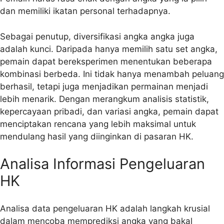
dan memiliki ikatan personal terhadapnya.
Sebagai penutup, diversifikasi angka angka juga
adalah kunci. Daripada hanya memilih satu set angka,
pemain dapat bereksperimen menentukan beberapa
kombinasi berbeda. Ini tidak hanya menambah peluang
berhasil, tetapi juga menjadikan permainan menjadi
lebih menarik. Dengan merangkum analisis statistik,
kepercayaan pribadi, dan variasi angka, pemain dapat
menciptakan rencana yang lebih maksimal untuk
mendulang hasil yang diinginkan di pasaran HK.
Analisa Informasi Pengeluaran
HK
Analisa data pengeluaran HK adalah langkah krusial
dalam mencoba memprediksi angka yang bakal