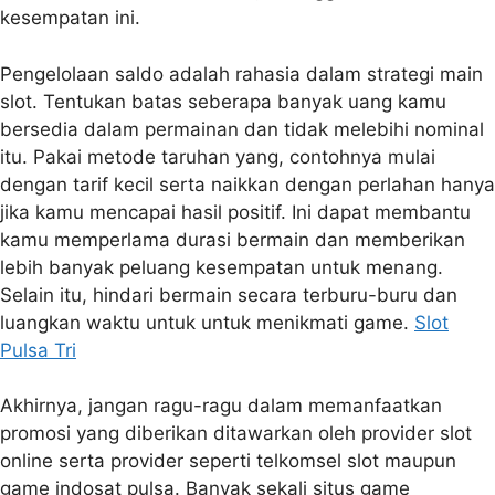
kesempatan ini.
Pengelolaan saldo adalah rahasia dalam strategi main
slot. Tentukan batas seberapa banyak uang kamu
bersedia dalam permainan dan tidak melebihi nominal
itu. Pakai metode taruhan yang, contohnya mulai
dengan tarif kecil serta naikkan dengan perlahan hanya
jika kamu mencapai hasil positif. Ini dapat membantu
kamu memperlama durasi bermain dan memberikan
lebih banyak peluang kesempatan untuk menang.
Selain itu, hindari bermain secara terburu-buru dan
luangkan waktu untuk untuk menikmati game.
Slot
Pulsa Tri
Akhirnya, jangan ragu-ragu dalam memanfaatkan
promosi yang diberikan ditawarkan oleh provider slot
online serta provider seperti telkomsel slot maupun
game indosat pulsa. Banyak sekali situs game