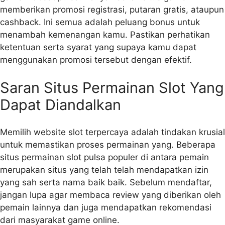
memberikan promosi registrasi, putaran gratis, ataupun
cashback. Ini semua adalah peluang bonus untuk
menambah kemenangan kamu. Pastikan perhatikan
ketentuan serta syarat yang supaya kamu dapat
menggunakan promosi tersebut dengan efektif.
Saran Situs Permainan Slot Yang
Dapat Diandalkan
Memilih website slot terpercaya adalah tindakan krusial
untuk memastikan proses permainan yang. Beberapa
situs permainan slot pulsa populer di antara pemain
merupakan situs yang telah telah mendapatkan izin
yang sah serta nama baik baik. Sebelum mendaftar,
jangan lupa agar membaca review yang diberikan oleh
pemain lainnya dan juga mendapatkan rekomendasi
dari masyarakat game online.