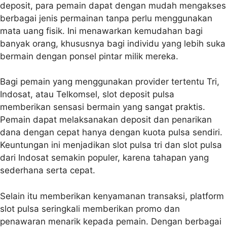
deposit, para pemain dapat dengan mudah mengakses
berbagai jenis permainan tanpa perlu menggunakan
mata uang fisik. Ini menawarkan kemudahan bagi
banyak orang, khususnya bagi individu yang lebih suka
bermain dengan ponsel pintar milik mereka.
Bagi pemain yang menggunakan provider tertentu Tri,
Indosat, atau Telkomsel, slot deposit pulsa
memberikan sensasi bermain yang sangat praktis.
Pemain dapat melaksanakan deposit dan penarikan
dana dengan cepat hanya dengan kuota pulsa sendiri.
Keuntungan ini menjadikan slot pulsa tri dan slot pulsa
dari Indosat semakin populer, karena tahapan yang
sederhana serta cepat.
Selain itu memberikan kenyamanan transaksi, platform
slot pulsa seringkali memberikan promo dan
penawaran menarik kepada pemain. Dengan berbagai