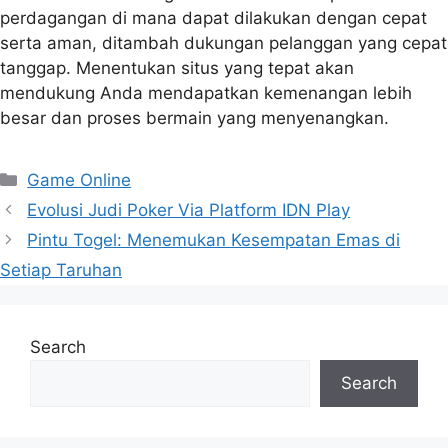
perdagangan di mana dapat dilakukan dengan cepat
serta aman, ditambah dukungan pelanggan yang cepat
tanggap. Menentukan situs yang tepat akan
mendukung Anda mendapatkan kemenangan lebih
besar dan proses bermain yang menyenangkan.
Categories
Game Online
Evolusi Judi Poker Via Platform IDN Play
Pintu Togel: Menemukan Kesempatan Emas di
Setiap Taruhan
Search
Search