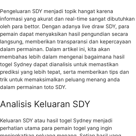
Pengeluaran SDY menjadi topik hangat karena
informasi yang akurat dan real-time sangat dibutuhkan
oleh para bettor. Dengan adanya live draw SDY, para
pemain dapat menyaksikan hasil pengundian secara
langsung, memberikan transparansi dan kepercayaan
dalam permainan. Dalam artikel ini, kita akan
membahas lebih dalam mengenai bagaimana hasil
togel Sydney dapat dianalisis untuk memastikan
prediksi yang lebih tepat, serta memberikan tips dan
trik untuk memaksimalkan peluang menang anda
dalam permainan toto SDY.
Analisis Keluaran SDY
Keluaran SDY atau hasil togel Sydney menjadi
perhatian utama para pemain togel yang ingin
meningkatkan peluang menang. Setiap hasil yang