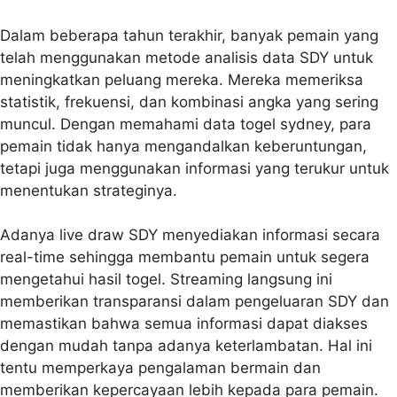
Dalam beberapa tahun terakhir, banyak pemain yang
telah menggunakan metode analisis data SDY untuk
meningkatkan peluang mereka. Mereka memeriksa
statistik, frekuensi, dan kombinasi angka yang sering
muncul. Dengan memahami data togel sydney, para
pemain tidak hanya mengandalkan keberuntungan,
tetapi juga menggunakan informasi yang terukur untuk
menentukan strateginya.
Adanya live draw SDY menyediakan informasi secara
real-time sehingga membantu pemain untuk segera
mengetahui hasil togel. Streaming langsung ini
memberikan transparansi dalam pengeluaran SDY dan
memastikan bahwa semua informasi dapat diakses
dengan mudah tanpa adanya keterlambatan. Hal ini
tentu memperkaya pengalaman bermain dan
memberikan kepercayaan lebih kepada para pemain.