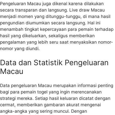
Pengeluaran Macau juga dikenal karena dilakukan
secara transparan dan langsung. Live draw Macau
menjadi momen yang ditunggu-tunggu, di mana hasil
pengundian diumumkan secara langsung. Hal ini
menambah tingkat kepercayaan para pemain terhadap
hasil yang dikeluarkan, sekaligus memberikan
pengalaman yang lebih seru saat menyaksikan nomor-
nomor yang diundi.
Data dan Statistik Pengeluaran
Macau
Data pengeluaran Macau merupakan informasi penting
bagi para pemain togel yang ingin merencanakan
strategi mereka. Setiap hasil keluaran dicatat dengan
cermat, memberikan gambaran akurat mengenai
angka-angka yang sering muncul. Dengan