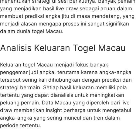
menentukan strategi di sesi berikutnya. Banyak pemain
yang menjadikan hasil live draw sebagai acuan dalam
membuat prediksi angka jitu di masa mendatang, yang
menjadi alasan mengapa proses ini sangat signifikan
dalam dunia togel Macau.
Analisis Keluaran Togel Macau
Keluaran togel Macau menjadi fokus banyak
penggemar judi angka, terutama karena angka-angka
tersebut sering kali dihubungkan dengan prediksi dan
strategi bermain. Setiap hasil keluaran memiliki pola
tertentu yang dapat dianalisis untuk meningkatkan
peluang pemain. Data Macau yang diperoleh dari live
draw memberikan insight berharga untuk mengetahui
angka-angka yang sering muncul dan tren dalam
periode tertentu.