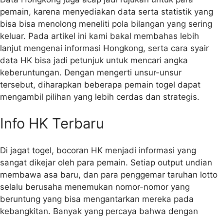
pemain, karena menyediakan data serta statistik yang
bisa bisa menolong meneliti pola bilangan yang sering
keluar. Pada artikel ini kami bakal membahas lebih
lanjut mengenai informasi Hongkong, serta cara syair
data HK bisa jadi petunjuk untuk mencari angka
keberuntungan. Dengan mengerti unsur-unsur
tersebut, diharapkan beberapa pemain togel dapat
mengambil pilihan yang lebih cerdas dan strategis.
Info HK Terbaru
Di jagat togel, bocoran HK menjadi informasi yang
sangat dikejar oleh para pemain. Setiap output undian
membawa asa baru, dan para penggemar taruhan lotto
selalu berusaha menemukan nomor-nomor yang
beruntung yang bisa mengantarkan mereka pada
kebangkitan. Banyak yang percaya bahwa dengan