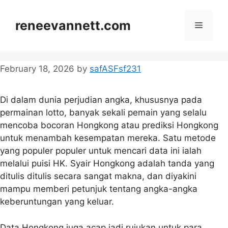
Skip
to
reneevannett.com
Menu
content
February 18, 2026
by
safASFsf231
Di dalam dunia perjudian angka, khususnya pada
permainan lotto, banyak sekali pemain yang selalu
mencoba bocoran Hongkong atau prediksi Hongkong
untuk menambah kesempatan mereka. Satu metode
yang populer populer untuk mencari data ini ialah
melalui puisi HK. Syair Hongkong adalah tanda yang
ditulis ditulis secara sangat makna, dan diyakini
mampu memberi petunjuk tentang angka-angka
keberuntungan yang keluar.
Data Hongkong juga acap jadi rujukan untuk para