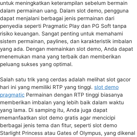
untuk meningkatkan keterampilan sebelum bermain
dalam permainan uang. Dalam slot demo, pengguna
dapat menjalani berbagai jenis permainan dari
penyedia seperti Pragmatic Play dan PG Soft tanpa
risiko keuangan. Sangat penting untuk memahami
sistem permainan, paylines, dan karakteristik imbalan
yang ada. Dengan memainkan slot demo, Anda dapat
menemukan mana yang terbaik dan memberikan
peluang sukses yang optimal.
Salah satu trik yang cerdas adalah melihat slot gacor
hari ini yang memiliki RTP yang tinggi.
slot demo
pragmatic
Permainan dengan RTP tinggi biasanya
memberikan imbalan yang lebih baik dalam waktu
yang lama. Di samping itu, Anda juga dapat
memanfaatkan slot demo gratis agar mencicipi
berbagai jenis tema dan fitur, seperti slot demo
Starlight Princess atau Gates of Olympus, yang dikenal