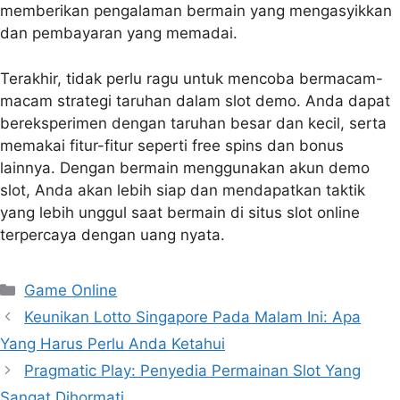
memberikan pengalaman bermain yang mengasyikkan
dan pembayaran yang memadai.
Terakhir, tidak perlu ragu untuk mencoba bermacam-
macam strategi taruhan dalam slot demo. Anda dapat
bereksperimen dengan taruhan besar dan kecil, serta
memakai fitur-fitur seperti free spins dan bonus
lainnya. Dengan bermain menggunakan akun demo
slot, Anda akan lebih siap dan mendapatkan taktik
yang lebih unggul saat bermain di situs slot online
terpercaya dengan uang nyata.
Categories
Game Online
Keunikan Lotto Singapore Pada Malam Ini: Apa
Yang Harus Perlu Anda Ketahui
Pragmatic Play: Penyedia Permainan Slot Yang
Sangat Dihormati