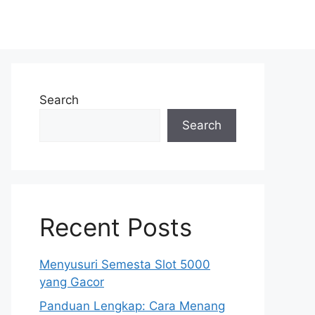
Search
Search
Recent Posts
Menyusuri Semesta Slot 5000
yang Gacor
Panduan Lengkap: Cara Menang