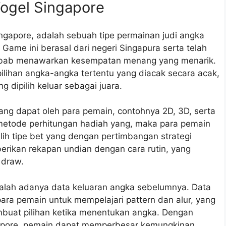
Togel Singapore
ingapore, adalah sebuah tipe permainan judi angka
 Game ini berasal dari negeri Singapura serta telah
bab menawarkan kesempatan menang yang menarik.
lihan angka-angka tertentu yang diacak secara acak,
dipilih keluar sebagai juara.
ang dapat oleh para pemain, contohnya 2D, 3D, serta
 metode perhitungan hadiah yang, maka para pemain
lih tipe bet yang dengan pertimbangan strategi
berikan rekapan undian dengan cara rutin, yang
 draw.
ialah adanya data keluaran angka sebelumnya. Data
ra pemain untuk mempelajari pattern dan alur, yang
mbuat pilihan ketika menentukan angka. Dengan
gapore, pemain dapat memperbesar kemungkinan