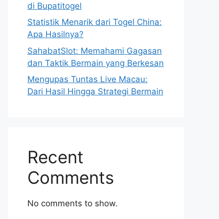
di Bupatitogel
Statistik Menarik dari Togel China:
Apa Hasilnya?
SahabatSlot: Memahami Gagasan
dan Taktik Bermain yang Berkesan
Mengupas Tuntas Live Macau:
Dari Hasil Hingga Strategi Bermain
Recent
Comments
No comments to show.