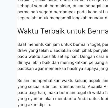
sebagai sebuah permainan, bukan sebagai s
permainan segera berdampak pada kondisi fina
segeralah untuk mengambil langkah mundur da
Waktu Terbaik untuk Berma
Saat menentukan jam untuk bermain togel, pe
draw yang telah disediakan oleh pihak penyele
pada waktu spesifik setiap hari. Dengan cara
dirinya lebih baik dan meningkatkan peluang ag
pastikan agar memeriksa hasilnya supaya jangan
Selain memperhatikan waktu keluar, aspek la
yang sesuai rutinitas rutinitas anda. Apabila 
pada pagi hari, maka bermain togel di waktu te
yang nyaman akan membantu Anda untuk lebi
yang akan dipilih.