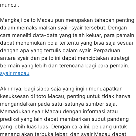
muncul.
Mengkaji paito Macau pun merupakan tahapan penting
dalam memaksimalkan syair-syair tersebut. Dengan
cara meneliti data-data yang telah keluar, para pemain
dapat menemukan pola tertentu yang bisa saja sesuai
dengan apa yang tertulis dalam syair. Perpaduan
antara syair dan paito ini dapat menciptakan strategi
bermain yang lebih dan terencana bagi para pemain.
syair macau
Akhirnya, bagi siapa saja yang ingin mendapatkan
kesuksesan di toto Macau, penting untuk tidak hanya
mengandalkan pada satu-satunya sumber saja.
Memadukan syair Macau dengan informasi atau
prediksi yang lain dapat memberikan sudut pandang
yang lebih luas luas. Dengan cara ini, peluang untuk
menang akan terbuka lebar, dan syair Macau dapat