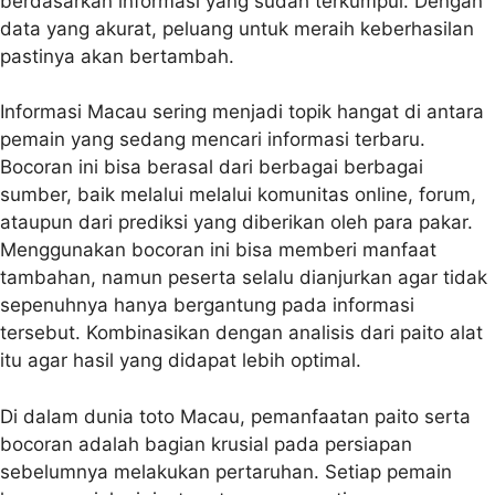
berdasarkan informasi yang sudah terkumpul. Dengan
data yang akurat, peluang untuk meraih keberhasilan
pastinya akan bertambah.
Informasi Macau sering menjadi topik hangat di antara
pemain yang sedang mencari informasi terbaru.
Bocoran ini bisa berasal dari berbagai berbagai
sumber, baik melalui melalui komunitas online, forum,
ataupun dari prediksi yang diberikan oleh para pakar.
Menggunakan bocoran ini bisa memberi manfaat
tambahan, namun peserta selalu dianjurkan agar tidak
sepenuhnya hanya bergantung pada informasi
tersebut. Kombinasikan dengan analisis dari paito alat
itu agar hasil yang didapat lebih optimal.
Di dalam dunia toto Macau, pemanfaatan paito serta
bocoran adalah bagian krusial pada persiapan
sebelumnya melakukan pertaruhan. Setiap pemain