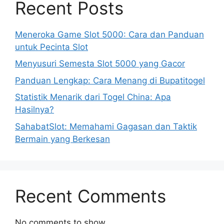
Recent Posts
Meneroka Game Slot 5000: Cara dan Panduan
untuk Pecinta Slot
Menyusuri Semesta Slot 5000 yang Gacor
Panduan Lengkap: Cara Menang di Bupatitogel
Statistik Menarik dari Togel China: Apa
Hasilnya?
SahabatSlot: Memahami Gagasan dan Taktik
Bermain yang Berkesan
Recent Comments
No comments to show.