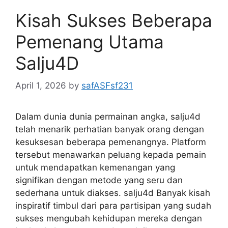
Kisah Sukses Beberapa
Pemenang Utama
Salju4D
April 1, 2026
by
safASFsf231
Dalam dunia dunia permainan angka, salju4d
telah menarik perhatian banyak orang dengan
kesuksesan beberapa pemenangnya. Platform
tersebut menawarkan peluang kepada pemain
untuk mendapatkan kemenangan yang
signifikan dengan metode yang seru dan
sederhana untuk diakses. salju4d Banyak kisah
inspiratif timbul dari para partisipan yang sudah
sukses mengubah kehidupan mereka dengan