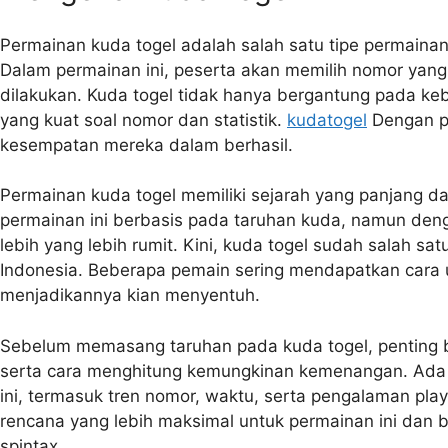
Permainan kuda togel adalah salah satu tipe permainan
Dalam permainan ini, peserta akan memilih nomor yan
dilakukan. Kuda togel tidak hanya bergantung pada 
yang kuat soal nomor dan statistik.
kudatogel
Dengan p
kesempatan mereka dalam berhasil.
Permainan kuda togel memiliki sejarah yang panjang da
permainan ini berbasis pada taruhan kuda, namun deng
lebih yang lebih rumit. Kini, kuda togel sudah salah sa
Indonesia. Beberapa pemain sering mendapatkan cara 
menjadikannya kian menyentuh.
Sebelum memasang taruhan pada kuda togel, penting b
serta cara menghitung kemungkinan kemenangan. Ada
ini, termasuk tren nomor, waktu, serta pengalaman pla
rencana yang lebih maksimal untuk permainan ini dan b
spintax