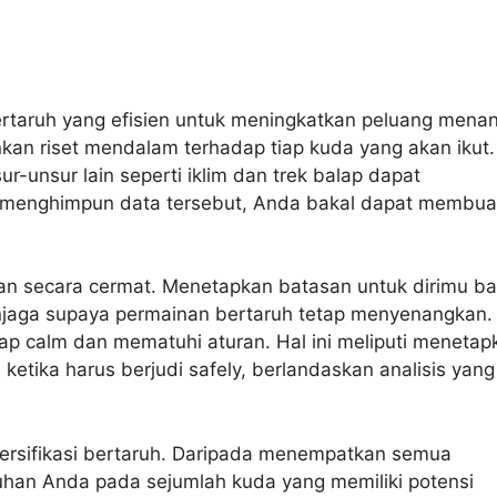
 bertaruh yang efisien untuk meningkatkan peluang mena
nkan riset mendalam terhadap tiap kuda yang akan ikut.
-unsur lain seperti iklim dan trek balap dapat
menghimpun data tersebut, Anda bakal dapat membua
han secara cermat. Menetapkan batasan untuk dirimu ba
njaga supaya permainan bertaruh tetap menyenangkan.
ap calm dan mematuhi aturan. Hal ini meliputi menetap
ketika harus berjudi safely, berlandaskan analisis yang
versifikasi bertaruh. Daripada menempatkan semua
han Anda pada sejumlah kuda yang memiliki potensi