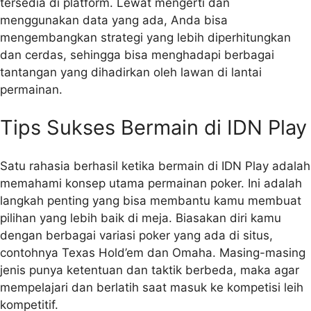
tersedia di platform. Lewat mengerti dan
menggunakan data yang ada, Anda bisa
mengembangkan strategi yang lebih diperhitungkan
dan cerdas, sehingga bisa menghadapi berbagai
tantangan yang dihadirkan oleh lawan di lantai
permainan.
Tips Sukses Bermain di IDN Play
Satu rahasia berhasil ketika bermain di IDN Play adalah
memahami konsep utama permainan poker. Ini adalah
langkah penting yang bisa membantu kamu membuat
pilihan yang lebih baik di meja. Biasakan diri kamu
dengan berbagai variasi poker yang ada di situs,
contohnya Texas Hold’em dan Omaha. Masing-masing
jenis punya ketentuan dan taktik berbeda, maka agar
mempelajari dan berlatih saat masuk ke kompetisi leih
kompetitif.