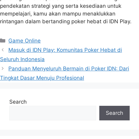
pendekatan strategi yang serta kesediaan untuk
mempelajari, kamu akan mampu menaklukkan
rintangan dalam bertanding poker hebat di IDN Play.
Categories
Game Online
Masuk di IDN Play: Komunitas Poker Hebat di
Seluruh Indonesia
Panduan Menyeluruh Bermain di Poker IDN: Dari
Tingkat Dasar Menuju Profesional
Search
Search