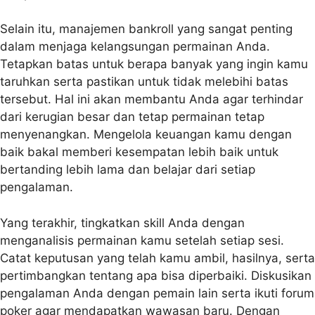
Selain itu, manajemen bankroll yang sangat penting
dalam menjaga kelangsungan permainan Anda.
Tetapkan batas untuk berapa banyak yang ingin kamu
taruhkan serta pastikan untuk tidak melebihi batas
tersebut. Hal ini akan membantu Anda agar terhindar
dari kerugian besar dan tetap permainan tetap
menyenangkan. Mengelola keuangan kamu dengan
baik bakal memberi kesempatan lebih baik untuk
bertanding lebih lama dan belajar dari setiap
pengalaman.
Yang terakhir, tingkatkan skill Anda dengan
menganalisis permainan kamu setelah setiap sesi.
Catat keputusan yang telah kamu ambil, hasilnya, serta
pertimbangkan tentang apa bisa diperbaiki. Diskusikan
pengalaman Anda dengan pemain lain serta ikuti forum
poker agar mendapatkan wawasan baru. Dengan