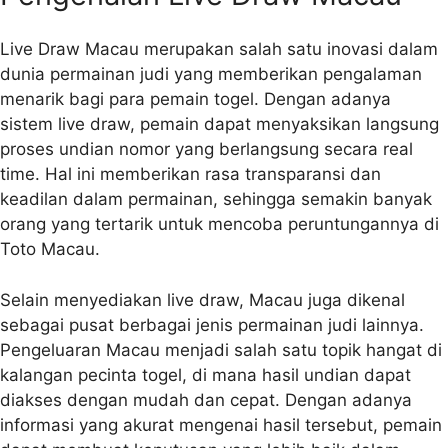
Live Draw Macau merupakan salah satu inovasi dalam
dunia permainan judi yang memberikan pengalaman
menarik bagi para pemain togel. Dengan adanya
sistem live draw, pemain dapat menyaksikan langsung
proses undian nomor yang berlangsung secara real
time. Hal ini memberikan rasa transparansi dan
keadilan dalam permainan, sehingga semakin banyak
orang yang tertarik untuk mencoba peruntungannya di
Toto Macau.
Selain menyediakan live draw, Macau juga dikenal
sebagai pusat berbagai jenis permainan judi lainnya.
Pengeluaran Macau menjadi salah satu topik hangat di
kalangan pecinta togel, di mana hasil undian dapat
diakses dengan mudah dan cepat. Dengan adanya
informasi yang akurat mengenai hasil tersebut, pemain