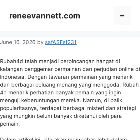
Skip
to
reneevannett.com
Menu
content
June 16, 2026
by
safASFsf231
Rubah4d telah menjadi perbincangan hangat di
kalangan penggemar permainan dan perjudian online di
Indonesia. Dengan tawaran permainan yang menarik
dan berbagai peluang menang yang menggoda, Rubah
4d menarik perhatian banyak pemain yang ingin
menguji keberuntungan mereka. Namun, di balik
popularitasnya, terdapat berbagai misteri dan strategi
yang mungkin belum banyak diketahui oleh para
pemain.
Dalam artikel ini, kita akan membahas lebih dalam