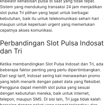
khawatir kehabisan pulsa di saat yang tidak tepat.
Sistem yang mendukung transaksi 24 jam menjadikan
slot pulsa Tri pilihan yang tepat untuk berbagai
kebutuhan, baik itu untuk telekomunikasi sehari-hari
maupun untuk keperluan urgent yang memerlukan
cepatnya akses komunikasi.
Perbandingan Slot Pulsa Indosat
dan Tri
Ketika membandingkan Slot Pulsa Indosat dan Tri, ada
beberapa faktor penting yang perlu dipertimbangkan.
Dari segi tarif, Indosat sering kali menawarkan promo
yang lebih menarik dengan paket data yang fleksibel.
Pengguna dapat memilih slot pulsa yang sesuai
dengan kebutuhan mereka, baik untuk internet,
telepon, maupun SMS. Di sisi lain, Tri juga tidak kalah
bersaing dengan paket yang sangat terjangkau dan