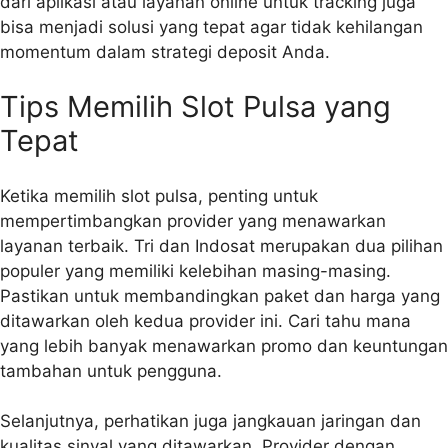
dari aplikasi atau layanan online untuk tracking juga
bisa menjadi solusi yang tepat agar tidak kehilangan
momentum dalam strategi deposit Anda.
Tips Memilih Slot Pulsa yang
Tepat
Ketika memilih slot pulsa, penting untuk
mempertimbangkan provider yang menawarkan
layanan terbaik. Tri dan Indosat merupakan dua pilihan
populer yang memiliki kelebihan masing-masing.
Pastikan untuk membandingkan paket dan harga yang
ditawarkan oleh kedua provider ini. Cari tahu mana
yang lebih banyak menawarkan promo dan keuntungan
tambahan untuk pengguna.
Selanjutnya, perhatikan juga jangkauan jaringan dan
kualitas sinyal yang ditawarkan. Provider dengan