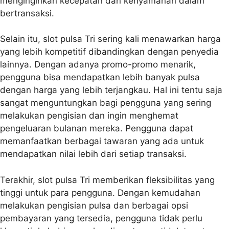
menginginkan kecepatan dan kenyamanan dalam
bertransaksi.
Selain itu, slot pulsa Tri sering kali menawarkan harga
yang lebih kompetitif dibandingkan dengan penyedia
lainnya. Dengan adanya promo-promo menarik,
pengguna bisa mendapatkan lebih banyak pulsa
dengan harga yang lebih terjangkau. Hal ini tentu saja
sangat menguntungkan bagi pengguna yang sering
melakukan pengisian dan ingin menghemat
pengeluaran bulanan mereka. Pengguna dapat
memanfaatkan berbagai tawaran yang ada untuk
mendapatkan nilai lebih dari setiap transaksi.
Terakhir, slot pulsa Tri memberikan fleksibilitas yang
tinggi untuk para pengguna. Dengan kemudahan
melakukan pengisian pulsa dan berbagai opsi
pembayaran yang tersedia, pengguna tidak perlu