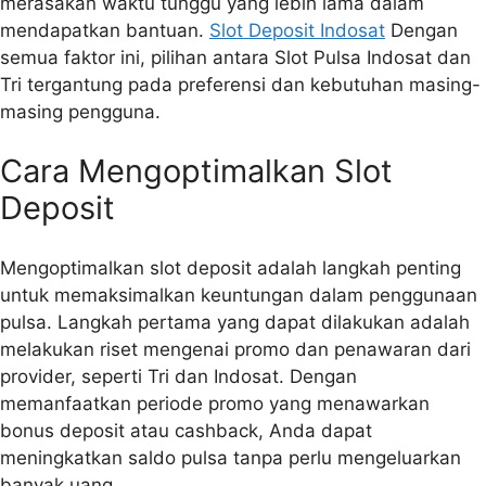
merasakan waktu tunggu yang lebih lama dalam
mendapatkan bantuan.
Slot Deposit Indosat
Dengan
semua faktor ini, pilihan antara Slot Pulsa Indosat dan
Tri tergantung pada preferensi dan kebutuhan masing-
masing pengguna.
Cara Mengoptimalkan Slot
Deposit
Mengoptimalkan slot deposit adalah langkah penting
untuk memaksimalkan keuntungan dalam penggunaan
pulsa. Langkah pertama yang dapat dilakukan adalah
melakukan riset mengenai promo dan penawaran dari
provider, seperti Tri dan Indosat. Dengan
memanfaatkan periode promo yang menawarkan
bonus deposit atau cashback, Anda dapat
meningkatkan saldo pulsa tanpa perlu mengeluarkan
banyak uang.