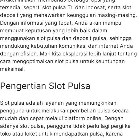
tersedia, seperti slot pulsa Tri dan Indosat, serta slot
deposit yang menawarkan keunggulan masing-masing.
Dengan informasi yang tepat, Anda akan mampu
membuat keputusan yang lebih baik dalam
menggunakan slot pulsa dan deposit pulsa, sehingga
mendukung kebutuhan komunikasi dan internet Anda
dengan efisien. Mari kita eksplorasi lebih lanjut tentang
cara mengoptimalkan slot pulsa untuk keuntungan
maksimal.
Pengertian Slot Pulsa
Slot pulsa adalah layanan yang memungkinkan
pengguna untuk melakukan pembelian pulsa secara
mudah dan cepat melalui platform online. Dengan
adanya slot pulsa, pengguna tidak perlu lagi pergi ke
toko atau loket untuk mendapatkan pulsa, karena