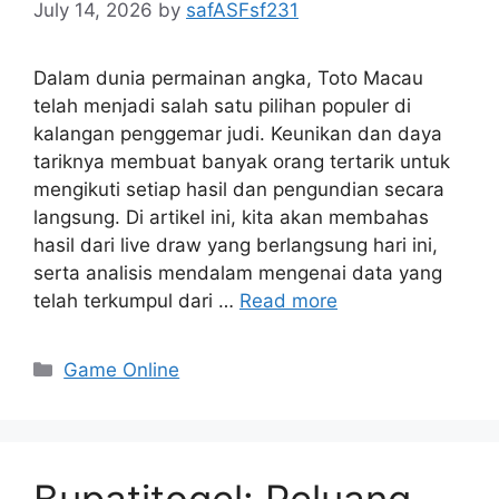
July 14, 2026
by
safASFsf231
Dalam dunia permainan angka, Toto Macau
telah menjadi salah satu pilihan populer di
kalangan penggemar judi. Keunikan dan daya
tariknya membuat banyak orang tertarik untuk
mengikuti setiap hasil dan pengundian secara
langsung. Di artikel ini, kita akan membahas
hasil dari live draw yang berlangsung hari ini,
serta analisis mendalam mengenai data yang
telah terkumpul dari …
Read more
Categories
Game Online