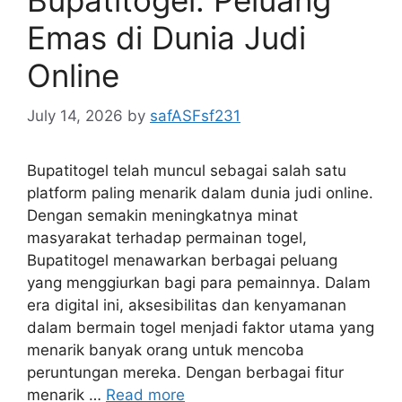
Bupatitogel: Peluang
Emas di Dunia Judi
Online
July 14, 2026
by
safASFsf231
Bupatitogel telah muncul sebagai salah satu
platform paling menarik dalam dunia judi online.
Dengan semakin meningkatnya minat
masyarakat terhadap permainan togel,
Bupatitogel menawarkan berbagai peluang
yang menggiurkan bagi para pemainnya. Dalam
era digital ini, aksesibilitas dan kenyamanan
dalam bermain togel menjadi faktor utama yang
menarik banyak orang untuk mencoba
peruntungan mereka. Dengan berbagai fitur
menarik …
Read more