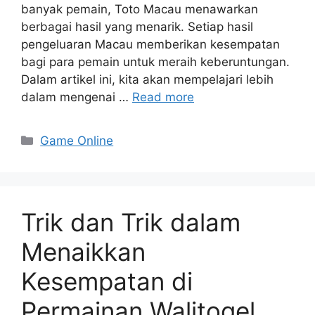
banyak pemain, Toto Macau menawarkan
berbagai hasil yang menarik. Setiap hasil
pengeluaran Macau memberikan kesempatan
bagi para pemain untuk meraih keberuntungan.
Dalam artikel ini, kita akan mempelajari lebih
dalam mengenai …
Read more
Categories
Game Online
Trik dan Trik dalam
Menaikkan
Kesempatan di
Permainan Walitogel