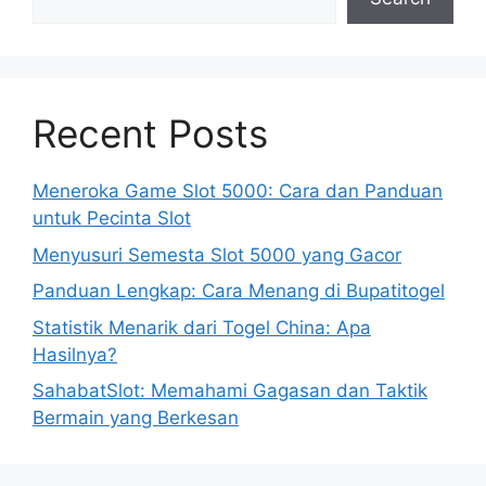
Recent Posts
Meneroka Game Slot 5000: Cara dan Panduan
untuk Pecinta Slot
Menyusuri Semesta Slot 5000 yang Gacor
Panduan Lengkap: Cara Menang di Bupatitogel
Statistik Menarik dari Togel China: Apa
Hasilnya?
SahabatSlot: Memahami Gagasan dan Taktik
Bermain yang Berkesan