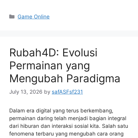
Categories
Game Online
Rubah4D: Evolusi
Permainan yang
Mengubah Paradigma
July 13, 2026
by
safASFsf231
Dalam era digital yang terus berkembang,
permainan daring telah menjadi bagian integral
dari hiburan dan interaksi sosial kita. Salah satu
fenomena terbaru yang mengubah cara orang