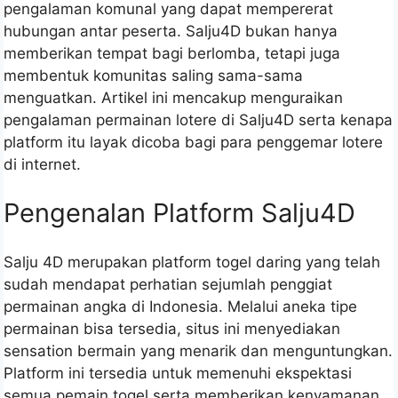
pengalaman komunal yang dapat mempererat
hubungan antar peserta. Salju4D bukan hanya
memberikan tempat bagi berlomba, tetapi juga
membentuk komunitas saling sama-sama
menguatkan. Artikel ini mencakup menguraikan
pengalaman permainan lotere di Salju4D serta kenapa
platform itu layak dicoba bagi para penggemar lotere
di internet.
Pengenalan Platform Salju4D
Salju 4D merupakan platform togel daring yang telah
sudah mendapat perhatian sejumlah penggiat
permainan angka di Indonesia. Melalui aneka tipe
permainan bisa tersedia, situs ini menyediakan
sensation bermain yang menarik dan menguntungkan.
Platform ini tersedia untuk memenuhi ekspektasi
semua pemain togel serta memberikan kenyamanan