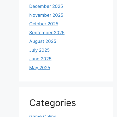
December 2025
November 2025
October 2025
September 2025
August 2025
July 2025
June 2025
May 2025
Categories
Game Online