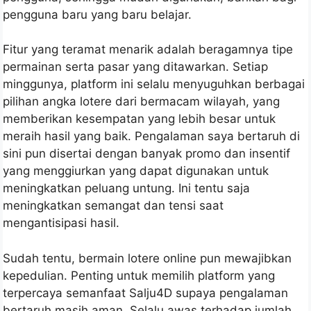
pengguna baru yang baru belajar.
Fitur yang teramat menarik adalah beragamnya tipe
permainan serta pasar yang ditawarkan. Setiap
minggunya, platform ini selalu menyuguhkan berbagai
pilihan angka lotere dari bermacam wilayah, yang
memberikan kesempatan yang lebih besar untuk
meraih hasil yang baik. Pengalaman saya bertaruh di
sini pun disertai dengan banyak promo dan insentif
yang menggiurkan yang dapat digunakan untuk
meningkatkan peluang untung. Ini tentu saja
meningkatkan semangat dan tensi saat
mengantisipasi hasil.
Sudah tentu, bermain lotere online pun mewajibkan
kepedulian. Penting untuk memilih platform yang
terpercaya semanfaat Salju4D supaya pengalaman
bertaruh masih aman. Selalu awas terhadap jumlah