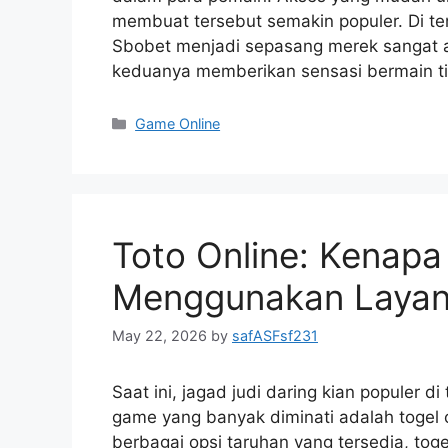
membuat tersebut semakin populer. Di t
Sbobet menjadi sepasang merek sangat a
keduanya memberikan sensasi bermain 
Categories
Game Online
Toto Online: Kenapa
Menggunakan Layanan
May 22, 2026
by
safASFsf231
Saat ini, jagad judi daring kian populer d
game yang banyak diminati adalah togel 
berbagai opsi taruhan yang tersedia, toge