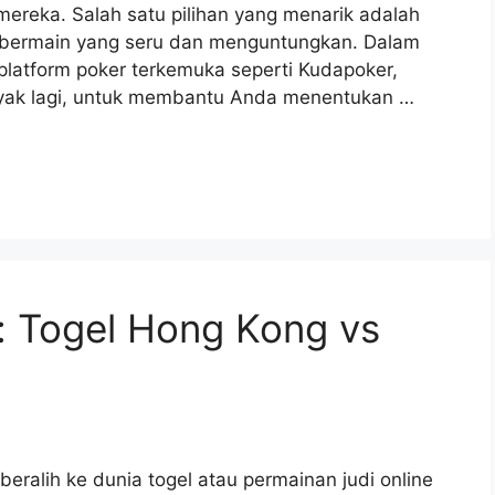
mereka. Salah satu pilihan yang menarik adalah
bermain yang seru dan menguntungkan. Dalam
 platform poker terkemuka seperti Kudapoker,
nyak lagi, untuk membantu Anda menentukan …
: Togel Hong Kong vs
beralih ke dunia togel atau permainan judi online