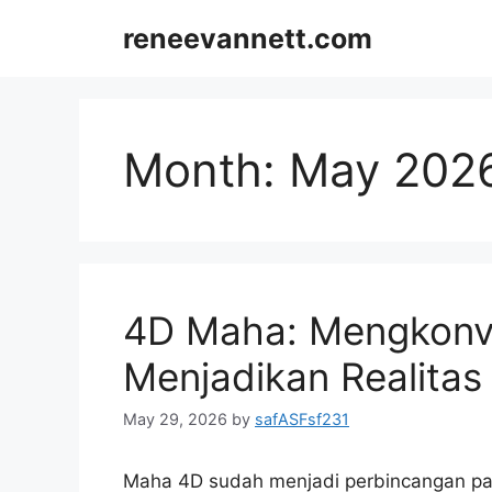
Skip
reneevannett.com
to
content
Month:
May 202
4D Maha: Mengkonv
Menjadikan Realitas
May 29, 2026
by
safASFsf231
Maha 4D sudah menjadi perbincangan pa