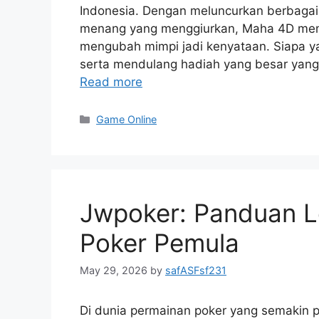
Indonesia. Dengan meluncurkan berbagai
menang yang menggiurkan, Maha 4D memb
mengubah mimpi jadi kenyataan. Siapa ya
serta mendulang hadiah yang besar yan
Read more
Categories
Game Online
Jwpoker: Panduan L
Poker Pemula
May 29, 2026
by
safASFsf231
Di dunia permainan poker yang semakin 