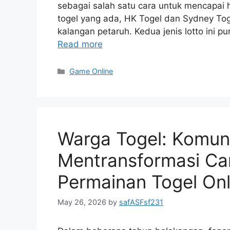
sebagai salah satu cara untuk mencapai 
togel yang ada, HK Togel dan Sydney Toge
kalangan petaruh. Kedua jenis lotto ini pu
Read more
Categories
Game Online
Warga Togel: Komuni
Mentransformasi Ca
Permainan Togel Onl
May 26, 2026
by
safASFsf231