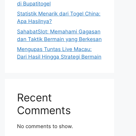
di Bupatitogel
Statistik Menarik dari Togel China:
Apa Hasilnya?
SahabatSlot: Memahami Gagasan
dan Taktik Bermain yang Berkesan
Mengupas Tuntas Live Macau:
Dari Hasil Hingga Strategi Bermain
Recent
Comments
No comments to show.