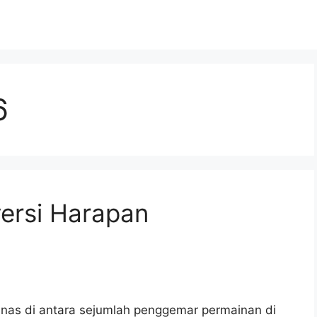
6
ersi Harapan
nas di antara sejumlah penggemar permainan di