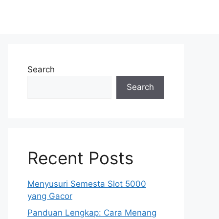
Search
Search
Recent Posts
Menyusuri Semesta Slot 5000
yang Gacor
Panduan Lengkap: Cara Menang