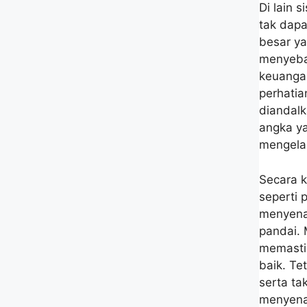
Di lain 
tak dapa
besar ya
menyeba
keuangan
perhatia
diandalk
angka y
mengelak
Secara k
seperti 
menyenan
pandai. 
memastik
baik. Te
serta ta
menyena