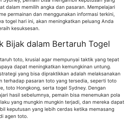
pat dalam memilih angka dan pasaran. Mempelajari
me permainan dan menggunakan informasi terkini,
a togel hari ini, akan meningkatkan peluang Anda
eraih kesuksesan.
k Bijak dalam Bertaruh Togel
taruh toto, krusial agar mempunyai taktik yang tepat
 supaya dapat meningkatkan kemungkinan untung.
trategi yang bisa dipraktikkan adalah melaksanakan
an terhadap pasaran toto yang tersedia, seperti toto
e, toto Hongkong, serta togel Sydney. Dengan
jari hasil sebelumnya, pemain bisa menemukan pola
ilaku yang mungkin mungkin terjadi, dan mereka dapat
il keputusan yang lebih cerdas ketika memasang
di agen toto.