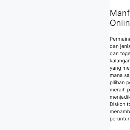
Manf
Onli
Permaina
dan jeni
dan tog
kalanga
yang mem
mana saj
pilihan
meraih p
menjadik
Diskon t
menamba
peruntu