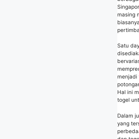
Singapor
masing m
biasany
pertimba
Satu day
disediak
bervaria
mempredi
menjadi 
potonga
Hal ini
togel un
Dalam ju
yang te
perbeda
dan tog