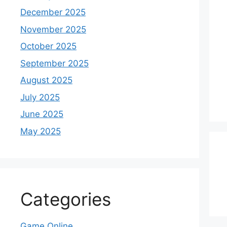
December 2025
November 2025
October 2025
September 2025
August 2025
July 2025
June 2025
May 2025
Categories
Game Online