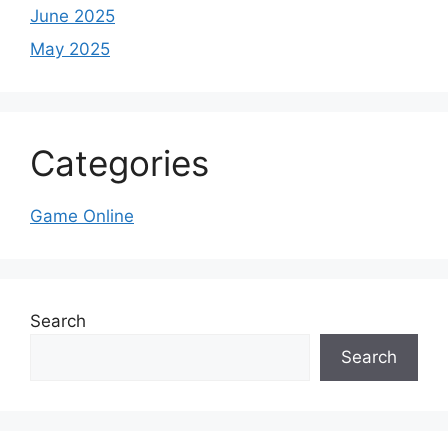
June 2025
May 2025
Categories
Game Online
Search
Search