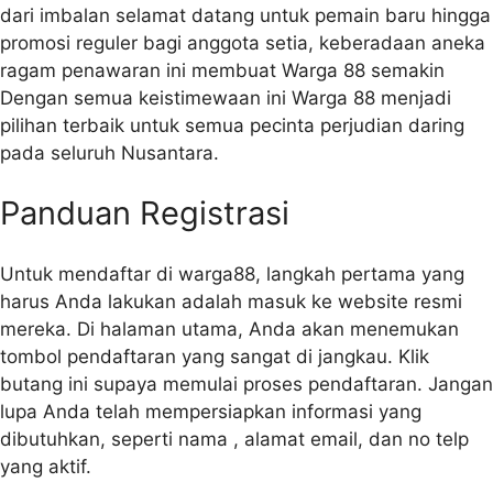
dari imbalan selamat datang untuk pemain baru hingga
promosi reguler bagi anggota setia, keberadaan aneka
ragam penawaran ini membuat Warga 88 semakin
Dengan semua keistimewaan ini Warga 88 menjadi
pilihan terbaik untuk semua pecinta perjudian daring
pada seluruh Nusantara.
Panduan Registrasi
Untuk mendaftar di warga88, langkah pertama yang
harus Anda lakukan adalah masuk ke website resmi
mereka. Di halaman utama, Anda akan menemukan
tombol pendaftaran yang sangat di jangkau. Klik
butang ini supaya memulai proses pendaftaran. Jangan
lupa Anda telah mempersiapkan informasi yang
dibutuhkan, seperti nama , alamat email, dan no telp
yang aktif.