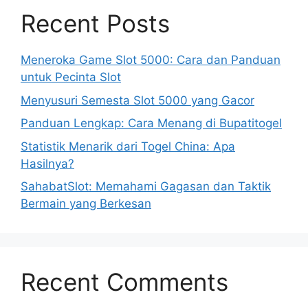
Recent Posts
Meneroka Game Slot 5000: Cara dan Panduan
untuk Pecinta Slot
Menyusuri Semesta Slot 5000 yang Gacor
Panduan Lengkap: Cara Menang di Bupatitogel
Statistik Menarik dari Togel China: Apa
Hasilnya?
SahabatSlot: Memahami Gagasan dan Taktik
Bermain yang Berkesan
Recent Comments