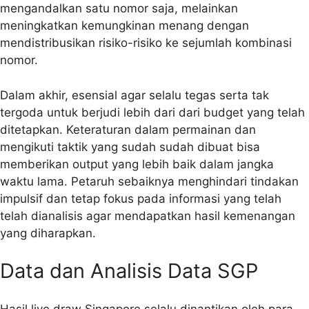
mengandalkan satu nomor saja, melainkan
meningkatkan kemungkinan menang dengan
mendistribusikan risiko-risiko ke sejumlah kombinasi
nomor.
Dalam akhir, esensial agar selalu tegas serta tak
tergoda untuk berjudi lebih dari dari budget yang telah
ditetapkan. Keteraturan dalam permainan dan
mengikuti taktik yang sudah sudah dibuat bisa
memberikan output yang lebih baik dalam jangka
waktu lama. Petaruh sebaiknya menghindari tindakan
impulsif dan tetap fokus pada informasi yang telah
telah dianalisis agar mendapatkan hasil kemenangan
yang diharapkan.
Data dan Analisis Data SGP
Hasil live draw Singapore selalu dinantikan oleh para