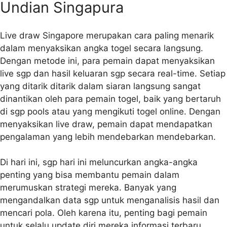
Undian Singapura
Live draw Singapore merupakan cara paling menarik
dalam menyaksikan angka togel secara langsung.
Dengan metode ini, para pemain dapat menyaksikan
live sgp dan hasil keluaran sgp secara real-time. Setiap
yang ditarik ditarik dalam siaran langsung sangat
dinantikan oleh para pemain togel, baik yang bertaruh
di sgp pools atau yang mengikuti togel online. Dengan
menyaksikan live draw, pemain dapat mendapatkan
pengalaman yang lebih mendebarkan mendebarkan.
Di hari ini, sgp hari ini meluncurkan angka-angka
penting yang bisa membantu pemain dalam
merumuskan strategi mereka. Banyak yang
mengandalkan data sgp untuk menganalisis hasil dan
mencari pola. Oleh karena itu, penting bagi pemain
untuk selalu update diri mereka informasi terbaru