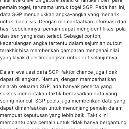
pemain togel, terutama untuk togel SGP. Pada hari ini,
data SGP menunjukkan angka-angka yang menarik
untuk dianalisis. Dengan memanfaatkan informasi dari
hasil sebelumnya, pemain dapat mengidentifikasi pola
dan tren yang akan terjadi. Sebagai contoh,
keberulangan angka tertentu dalam sejumlah output
terakhir bisa memberikan gambaran mengenai nilai
yang layak dipertimbangkan untuk bet selanjutnya.
Dalam evaluasi data SGP, faktor chance juga tidak
dapat diliengkan. Namun, dengan memperhatikan
sejarah keluaran SGP, ada banyak peserta yang
sukses menciptakan taktik berdasarkan data yang
sering muncul. SGP pools juga memberikan data yang
dapat dimanfaatkan untuk menunjang pemain dalam
membuat keputusan yang lebih baik. Taktik ini
membantu para pemain untuk tidak hanya bergantung