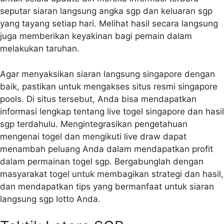
seputar siaran langsung angka sgp dan keluaran sgp
yang tayang setiap hari. Melihat hasil secara langsung
juga memberikan keyakinan bagi pemain dalam
melakukan taruhan.
Agar menyaksikan siaran langsung singapore dengan
baik, pastikan untuk mengakses situs resmi singapore
pools. Di situs tersebut, Anda bisa mendapatkan
informasi lengkap tentang live togel singapore dan hasil
sgp terdahulu. Mengintegrasikan pengetahuan
mengenai togel dan mengikuti live draw dapat
menambah peluang Anda dalam mendapatkan profit
dalam permainan togel sgp. Bergabunglah dengan
masyarakat togel untuk membagikan strategi dan hasil,
dan mendapatkan tips yang bermanfaat untuk siaran
langsung sgp lotto Anda.