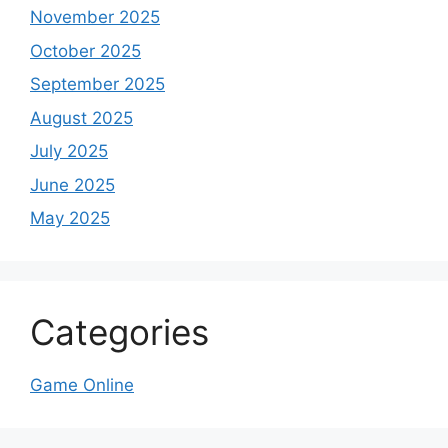
November 2025
October 2025
September 2025
August 2025
July 2025
June 2025
May 2025
Categories
Game Online