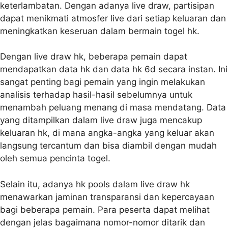
keterlambatan. Dengan adanya live draw, partisipan
dapat menikmati atmosfer live dari setiap keluaran dan
meningkatkan keseruan dalam bermain togel hk.
Dengan live draw hk, beberapa pemain dapat
mendapatkan data hk dan data hk 6d secara instan. Ini
sangat penting bagi pemain yang ingin melakukan
analisis terhadap hasil-hasil sebelumnya untuk
menambah peluang menang di masa mendatang. Data
yang ditampilkan dalam live draw juga mencakup
keluaran hk, di mana angka-angka yang keluar akan
langsung tercantum dan bisa diambil dengan mudah
oleh semua pencinta togel.
Selain itu, adanya hk pools dalam live draw hk
menawarkan jaminan transparansi dan kepercayaan
bagi beberapa pemain. Para peserta dapat melihat
dengan jelas bagaimana nomor-nomor ditarik dan