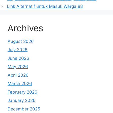
Link Alternatif untuk Masuk Warga 88
Archives
August 2026
July 2026
June 2026
May 2026
April 2026
March 2026
February 2026
January 2026
December 2025