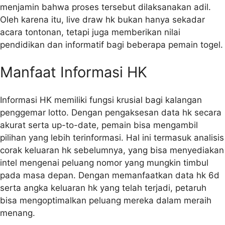
menjamin bahwa proses tersebut dilaksanakan adil.
Oleh karena itu, live draw hk bukan hanya sekadar
acara tontonan, tetapi juga memberikan nilai
pendidikan dan informatif bagi beberapa pemain togel.
Manfaat Informasi HK
Informasi HK memiliki fungsi krusial bagi kalangan
penggemar lotto. Dengan pengaksesan data hk secara
akurat serta up-to-date, pemain bisa mengambil
pilihan yang lebih terinformasi. Hal ini termasuk analisis
corak keluaran hk sebelumnya, yang bisa menyediakan
intel mengenai peluang nomor yang mungkin timbul
pada masa depan. Dengan memanfaatkan data hk 6d
serta angka keluaran hk yang telah terjadi, petaruh
bisa mengoptimalkan peluang mereka dalam meraih
menang.