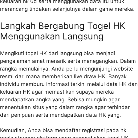
keluaran hk 6d serta menggunakan data itu untuk
merancang tindakan selanjutnya dalam game mereka.
Langkah Bergabung Togel HK
Menggunakan Langsung
Mengikuti togel HK dari langsung bisa menjadi
pengalaman amat menarik serta menegangkan. Dalam
rangka memulainya, Anda perlu mengunjungi website
resmi dari mana memberikan live draw HK. Banyak
individu memburu informasi terkini melalui data HK dan
keluaran HK agar memastikan supaya mereka
mendapatkan angka yang. Sebisa mungkin agar
menentukan situs yang dalam rangka agar terhindar
dari penipuan serta mendapatkan data HK yang.
Kemudian, Anda bisa mendaftar registrasi pada hk