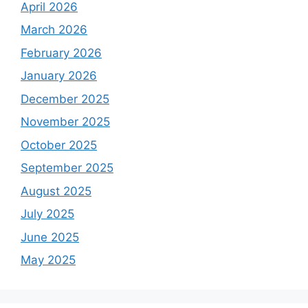
April 2026
March 2026
February 2026
January 2026
December 2025
November 2025
October 2025
September 2025
August 2025
July 2025
June 2025
May 2025