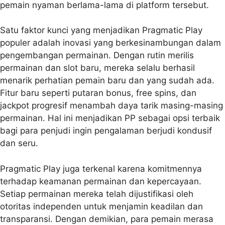
pemain nyaman berlama-lama di platform tersebut.
Satu faktor kunci yang menjadikan Pragmatic Play
populer adalah inovasi yang berkesinambungan dalam
pengembangan permainan. Dengan rutin merilis
permainan dan slot baru, mereka selalu berhasil
menarik perhatian pemain baru dan yang sudah ada.
Fitur baru seperti putaran bonus, free spins, dan
jackpot progresif menambah daya tarik masing-masing
permainan. Hal ini menjadikan PP sebagai opsi terbaik
bagi para penjudi ingin pengalaman berjudi kondusif
dan seru.
Pragmatic Play juga terkenal karena komitmennya
terhadap keamanan permainan dan kepercayaan.
Setiap permainan mereka telah dijustifikasi oleh
otoritas independen untuk menjamin keadilan dan
transparansi. Dengan demikian, para pemain merasa