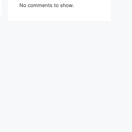
No comments to show.