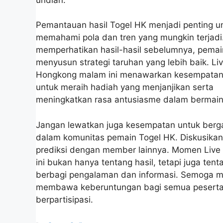
Pemantauan hasil Togel HK menjadi penting u
memahami pola dan tren yang mungkin terjad
memperhatikan hasil-hasil sebelumnya, pemai
menyusun strategi taruhan yang lebih baik. Li
Hongkong malam ini menawarkan kesempata
untuk meraih hadiah yang menjanjikan serta
meningkatkan rasa antusiasme dalam bermain
Jangan lewatkan juga kesempatan untuk ber
dalam komunitas pemain Togel HK. Diskusikan
prediksi dengan member lainnya. Momen Liv
ini bukan hanya tentang hasil, tetapi juga tent
berbagi pengalaman dan informasi. Semoga m
membawa keberuntungan bagi semua peserta
berpartisipasi.