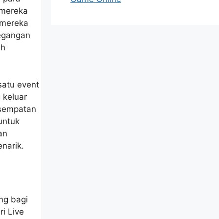
 mereka
 mereka
tegangan
ah
satu event
 keluar
esempatan
untuk
an
narik.
ng bagi
ri Live