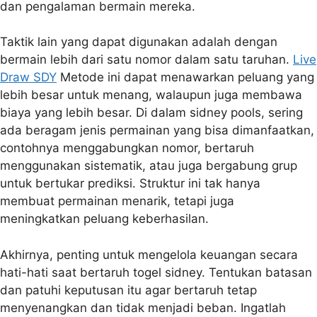
dan pengalaman bermain mereka.
Taktik lain yang dapat digunakan adalah dengan
bermain lebih dari satu nomor dalam satu taruhan.
Live
Draw SDY
Metode ini dapat menawarkan peluang yang
lebih besar untuk menang, walaupun juga membawa
biaya yang lebih besar. Di dalam sidney pools, sering
ada beragam jenis permainan yang bisa dimanfaatkan,
contohnya menggabungkan nomor, bertaruh
menggunakan sistematik, atau juga bergabung grup
untuk bertukar prediksi. Struktur ini tak hanya
membuat permainan menarik, tetapi juga
meningkatkan peluang keberhasilan.
Akhirnya, penting untuk mengelola keuangan secara
hati-hati saat bertaruh togel sidney. Tentukan batasan
dan patuhi keputusan itu agar bertaruh tetap
menyenangkan dan tidak menjadi beban. Ingatlah