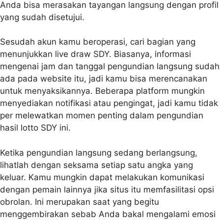
Anda bisa merasakan tayangan langsung dengan profil
yang sudah disetujui.
Sesudah akun kamu beroperasi, cari bagian yang
menunjukkan live draw SDY. Biasanya, informasi
mengenai jam dan tanggal pengundian langsung sudah
ada pada website itu, jadi kamu bisa merencanakan
untuk menyaksikannya. Beberapa platform mungkin
menyediakan notifikasi atau pengingat, jadi kamu tidak
per melewatkan momen penting dalam pengundian
hasil lotto SDY ini.
Ketika pengundian langsung sedang berlangsung,
lihatlah dengan seksama setiap satu angka yang
keluar. Kamu mungkin dapat melakukan komunikasi
dengan pemain lainnya jika situs itu memfasilitasi opsi
obrolan. Ini merupakan saat yang begitu
menggembirakan sebab Anda bakal mengalami emosi