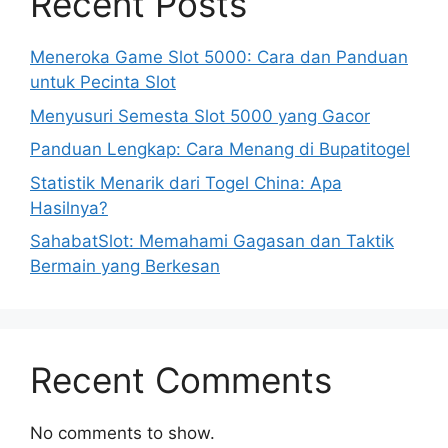
Recent Posts
Meneroka Game Slot 5000: Cara dan Panduan
untuk Pecinta Slot
Menyusuri Semesta Slot 5000 yang Gacor
Panduan Lengkap: Cara Menang di Bupatitogel
Statistik Menarik dari Togel China: Apa
Hasilnya?
SahabatSlot: Memahami Gagasan dan Taktik
Bermain yang Berkesan
Recent Comments
No comments to show.