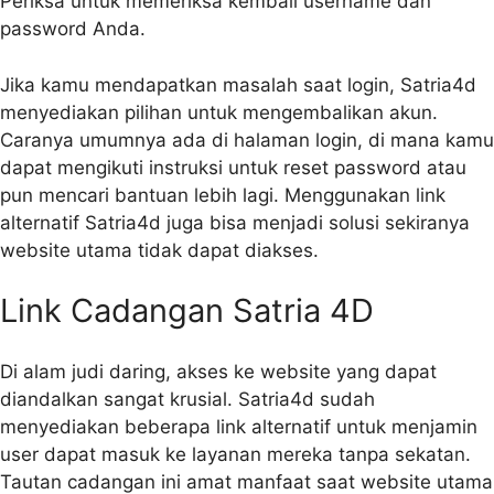
Periksa untuk memeriksa kembali username dan
password Anda.
Jika kamu mendapatkan masalah saat login, Satria4d
menyediakan pilihan untuk mengembalikan akun.
Caranya umumnya ada di halaman login, di mana kamu
dapat mengikuti instruksi untuk reset password atau
pun mencari bantuan lebih lagi. Menggunakan link
alternatif Satria4d juga bisa menjadi solusi sekiranya
website utama tidak dapat diakses.
Link Cadangan Satria 4D
Di alam judi daring, akses ke website yang dapat
diandalkan sangat krusial. Satria4d sudah
menyediakan beberapa link alternatif untuk menjamin
user dapat masuk ke layanan mereka tanpa sekatan.
Tautan cadangan ini amat manfaat saat website utama