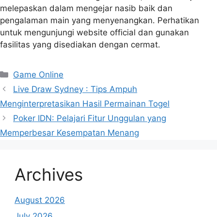
melepaskan dalam mengejar nasib baik dan
pengalaman main yang menyenangkan. Perhatikan
untuk mengunjungi website official dan gunakan
fasilitas yang disediakan dengan cermat.
Categories
Game Online
Live Draw Sydney : Tips Ampuh
Menginterpretasikan Hasil Permainan Togel
Poker IDN: Pelajari Fitur Unggulan yang
Memperbesar Kesempatan Menang
Archives
August 2026
July 2026