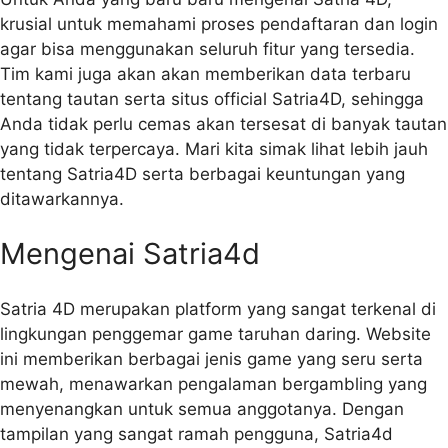
krusial untuk memahami proses pendaftaran dan login
agar bisa menggunakan seluruh fitur yang tersedia.
Tim kami juga akan akan memberikan data terbaru
tentang tautan serta situs official Satria4D, sehingga
Anda tidak perlu cemas akan tersesat di banyak tautan
yang tidak terpercaya. Mari kita simak lihat lebih jauh
tentang Satria4D serta berbagai keuntungan yang
ditawarkannya.
Mengenai Satria4d
Satria 4D merupakan platform yang sangat terkenal di
lingkungan penggemar game taruhan daring. Website
ini memberikan berbagai jenis game yang seru serta
mewah, menawarkan pengalaman bergambling yang
menyenangkan untuk semua anggotanya. Dengan
tampilan yang sangat ramah pengguna, Satria4d