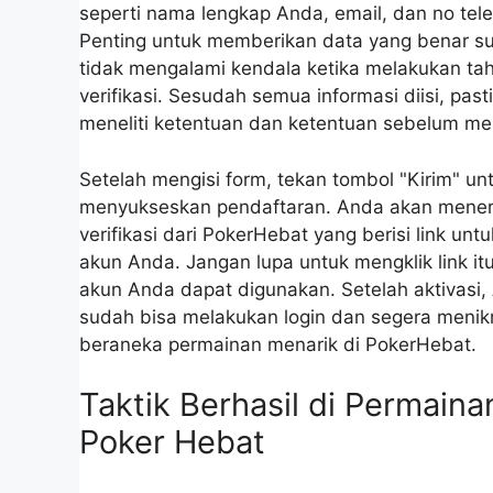
seperti nama lengkap Anda, email, dan no tel
Penting untuk memberikan data yang benar s
tidak mengalami kendala ketika melakukan ta
verifikasi. Sesudah semua informasi diisi, past
meneliti ketentuan dan ketentuan sebelum me
Setelah mengisi form, tekan tombol "Kirim" un
menyukseskan pendaftaran. Anda akan mener
verifikasi dari PokerHebat yang berisi link untu
akun Anda. Jangan lupa untuk mengklik link it
akun Anda dapat digunakan. Setelah aktivasi,
sudah bisa melakukan login dan segera menik
beraneka permainan menarik di PokerHebat.
Taktik Berhasil di Permaina
Poker Hebat