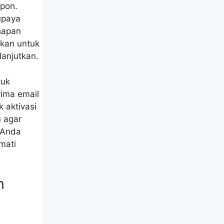
epon.
upaya
hapan
ikan untuk
lanjutkan.
tuk
ima email
k aktivasi
u agar
 Anda
mati
n