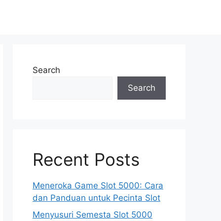
Search
Search
Recent Posts
Meneroka Game Slot 5000: Cara
dan Panduan untuk Pecinta Slot
Menyusuri Semesta Slot 5000