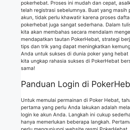
pokerhebat. Proses ini mudah dan cepat, asa
telah registrasi sebelumnya. Buat yang masih
akun, tidak perlu khawatir karena proses dafta
pokerhebat juga sangat sederhana. Dalam tulis
kita akan membahas secara mendalam menge
mendapatkan tautan PokerHebat, strategi berj
tips dan trik yang dapat meningkatkan kemun
Anda untuk sukses di dunia poker yang hebat i
kita ungkap rahasia sukses di PokerHebat be
sama!
Panduan Login di PokerHeb
Untuk memulai permainan di Poker Hebat, tah
pertama yang perlu Anda lakukan adalah mel
login ke akun Anda. Langkah ini cukup seder
hanya memerlukan beberapa langkah. Pertam
perlu mengunjungi website resmi PokerHebat.