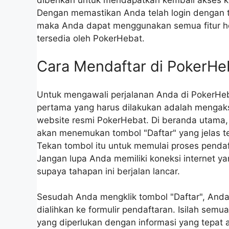
Dengan memastikan Anda telah login dengan t
maka Anda dapat menggunakan semua fitur h
tersedia oleh PokerHebat.
Cara Mendaftar di PokerHe
Untuk mengawali perjalanan Anda di PokerHeb
pertama yang harus dilakukan adalah mengak
website resmi PokerHebat. Di beranda utama
akan menemukan tombol "Daftar" yang jelas ter
Tekan tombol itu untuk memulai proses pendaf
Jangan lupa Anda memiliki koneksi internet ya
supaya tahapan ini berjalan lancar.
Sesudah Anda mengklik tombol "Daftar", And
dialihkan ke formulir pendaftaran. Isilah semu
yang diperlukan dengan informasi yang tepat a