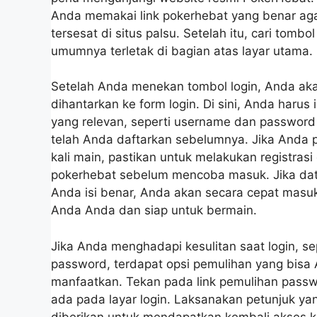
Anda memakai link pokerhebat yang benar aga
tersesat di situs palsu. Setelah itu, cari tombol
umumnya terletak di bagian atas layar utama.
Setelah Anda menekan tombol login, Anda ak
dihantarkan ke form login. Di sini, Anda harus i
yang relevan, seperti username dan password
telah Anda daftarkan sebelumnya. Jika Anda 
kali main, pastikan untuk melakukan registrasi
pokerhebat sebelum mencoba masuk. Jika da
Anda isi benar, Anda akan secara cepat masu
Anda Anda dan siap untuk bermain.
Jika Anda menghadapi kesulitan saat login, se
password, terdapat opsi pemulihan yang bisa
manfaatkan. Tekan pada link pemulihan pass
ada pada layar login. Laksanakan petunjuk ya
diberikan untuk mendapatkan kembali akses k