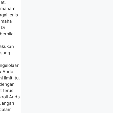
at,
memahami
gai jenis
 Omaha
 Di
ernilai
lakukan
gsung.
engelolaan
ak Anda
limit itu.
 dengan
 terus
kroll Anda
euangan
 dalam