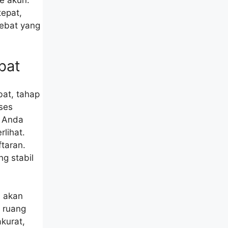
epat,
ebat yang
bat
at, tahap
ses
, Anda
lihat.
taran.
ng stabil
a akan
a ruang
kurat,