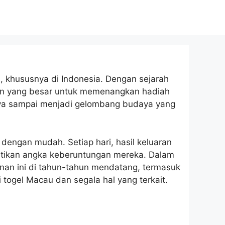
, khususnya di Indonesia. Dengan sejarah
tan yang besar untuk memenangkan hadiah
ulnya sampai menjadi gelombang budaya yang
dengan mudah. Setiap hari, hasil keluaran
ntikan angka keberuntungan mereka. Dalam
nan ini di tahun-tahun mendatang, termasuk
 togel Macau dan segala hal yang terkait.