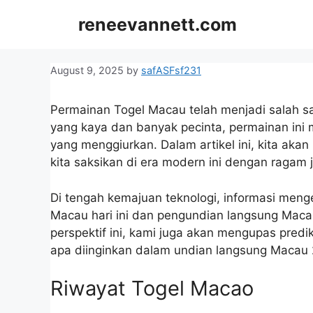
Skip
reneevannett.com
to
content
August 9, 2025
by
safASFsf231
Permainan Togel Macau telah menjadi salah sa
yang kaya dan banyak pecinta, permainan ini
yang menggiurkan. Dalam artikel ini, kita ak
kita saksikan di era modern ini dengan ragam
Di tengah kemajuan teknologi, informasi meng
Macau hari ini dan pengundian langsung Maca
perspektif ini, kami juga akan mengupas pre
apa diinginkan dalam undian langsung Macau 20
Riwayat Togel Macao