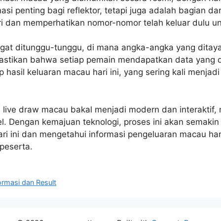
 penting bagi reflektor, tetapi juga adalah bagian dari
iri dan memperhatikan nomor-nomor telah keluar dulu 
t ditunggu-tunggu, di mana angka-angka yang ditayang
stikan bahwa setiap pemain mendapatkan data yang da
p hasil keluaran macau hari ini, yang sering kali men
 live draw macau bakal menjadi modern dan interaktif
. Dengan kemajuan teknologi, proses ini akan semaki
i ini dan mengetahui informasi pengeluaran macau hari i
peserta.
ormasi dan Result