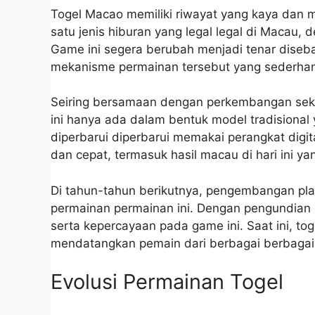
Togel Macao memiliki riwayat yang kaya dan me
satu jenis hiburan yang legal legal di Macau,
Game ini segera berubah menjadi tenar diseb
mekanisme permainan tersebut yang sederha
Seiring bersamaan dengan perkembangan sekt
ini hanya ada dalam bentuk model tradisiona
diperbarui diperbarui memakai perangkat dig
dan cepat, termasuk hasil macau di hari ini ya
Di tahun-tahun berikutnya, pengembangan pla
permainan permainan ini. Dengan pengundian
serta kepercayaan pada game ini. Saat ini, t
mendatangkan pemain dari berbagai berbagai 
Evolusi Permainan Togel