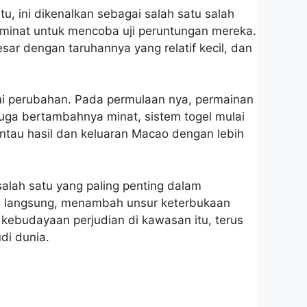
u, ini dikenalkan sebagai salah satu salah
berminat untuk mencoba uji peruntungan mereka.
r dengan taruhannya yang relatif kecil, dan
i perubahan. Pada permulaan nya, permainan
uga bertambahnya minat, sistem togel mulai
ntau hasil dan keluaran Macao dengan lebih
alah satu yang paling penting dalam
n langsung, menambah unsur keterbukaan
 kebudayaan perjudian di kawasan itu, terus
di dunia.