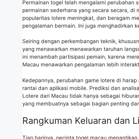
Permainan togel telah mengalami perubahan s
permainan sederhana yang secara secara, di 
popularitas lotere meningkat, dan beragam m
pengalaman bermain. Ini juga menghadirkan k
Seiring dengan perkembangan teknik, khususny
yang menawarkan menawarkan taruhan langsun
ini menambah partisipasi pemain, karena mereka
Macau menawarkan pengalaman lebih interakt
Kedepannya, perubahan game lotere di harap a
rantai dan aplikasi mobile. Prediksi dan anal
Lotere dari Macau tidak hanya sebagai hiburan
yang membuatnya sebagai bagian penting dari 
Rangkuman Keluaran dan L
Tiap harinya, pecinta togel macau menantika