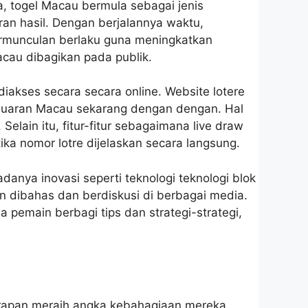
, togel Macau bermula sebagai jenis
an hasil. Dengan berjalannya waktu,
ermunculan berlaku guna meningkatkan
cau dibagikan pada publik.
iakses secara secara online. Website lotere
luaran Macau sekarang dengan dengan. Hal
elain itu, fitur-fitur sebagaimana live draw
 nomor lotre dijelaskan secara langsung.
nya inovasi seperti teknologi teknologi blok
an dibahas dan berdiskusi di berbagai media.
 pemain berbagi tips dan strategi-strategi,
arapan meraih angka kebahagiaan mereka.