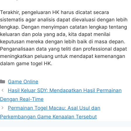
Terakhir, pengeluaran HK harus dicatat secara
sistematis agar analisis dapat dievaluasi dengan lebih
lengkap. Dengan menyimpan catatan lengkap tentang
keluaran dan pola yang ada, kita dapat menilai
keputusan mereka dengan lebih baik di masa depan.
Penganalisaan data yang teliti dan professional dapat
meningkatkan peluang untuk mendapat kemenangan
dalam game togel HK.
Categories
Game Online
Hasil Keluar SDY: Mendapatkan Hasil Permainan
Dengan Real-Time
Permainan Togel Macau: Asal Usul dan
Perkembangan Game Kenaalan Tersebut