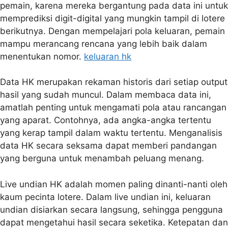
pemain, karena mereka bergantung pada data ini untuk
memprediksi digit-digital yang mungkin tampil di lotere
berikutnya. Dengan mempelajari pola keluaran, pemain
mampu merancang rencana yang lebih baik dalam
menentukan nomor.
keluaran hk
Data HK merupakan rekaman historis dari setiap output
hasil yang sudah muncul. Dalam membaca data ini,
amatlah penting untuk mengamati pola atau rancangan
yang aparat. Contohnya, ada angka-angka tertentu
yang kerap tampil dalam waktu tertentu. Menganalisis
data HK secara seksama dapat memberi pandangan
yang berguna untuk menambah peluang menang.
Live undian HK adalah momen paling dinanti-nanti oleh
kaum pecinta lotere. Dalam live undian ini, keluaran
undian disiarkan secara langsung, sehingga pengguna
dapat mengetahui hasil secara seketika. Ketepatan dan