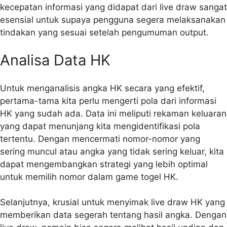
kecepatan informasi yang didapat dari live draw sangat
esensial untuk supaya pengguna segera melaksanakan
tindakan yang sesuai setelah pengumuman output.
Analisa Data HK
Untuk menganalisis angka HK secara yang efektif,
pertama-tama kita perlu mengerti pola dari informasi
HK yang sudah ada. Data ini meliputi rekaman keluaran
yang dapat menunjang kita mengidentifikasi pola
tertentu. Dengan mencermati nomor-nomor yang
sering muncul atau angka yang tidak sering keluar, kita
dapat mengembangkan strategi yang lebih optimal
untuk memilih nomor dalam game togel HK.
Selanjutnya, krusial untuk menyimak live draw HK yang
memberikan data segerah tentang hasil angka. Dengan