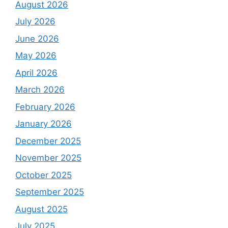
August 2026
July 2026
June 2026
May 2026
April 2026
March 2026
February 2026
January 2026
December 2025
November 2025
October 2025
September 2025
August 2025
July 2025