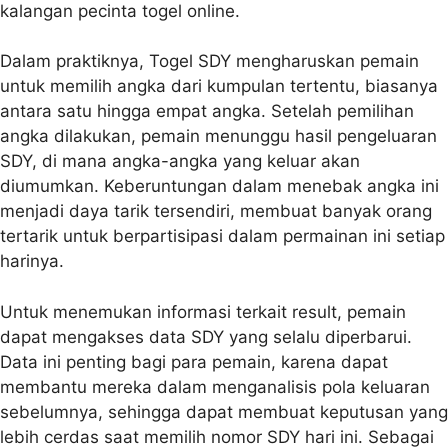
kalangan pecinta togel online.
Dalam praktiknya, Togel SDY mengharuskan pemain
untuk memilih angka dari kumpulan tertentu, biasanya
antara satu hingga empat angka. Setelah pemilihan
angka dilakukan, pemain menunggu hasil pengeluaran
SDY, di mana angka-angka yang keluar akan
diumumkan. Keberuntungan dalam menebak angka ini
menjadi daya tarik tersendiri, membuat banyak orang
tertarik untuk berpartisipasi dalam permainan ini setiap
harinya.
Untuk menemukan informasi terkait result, pemain
dapat mengakses data SDY yang selalu diperbarui.
Data ini penting bagi para pemain, karena dapat
membantu mereka dalam menganalisis pola keluaran
sebelumnya, sehingga dapat membuat keputusan yang
lebih cerdas saat memilih nomor SDY hari ini. Sebagai