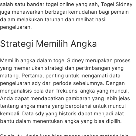
salah satu bandar togel online yang sah, Togel Sidney
juga menawarkan berbagai kemudahan bagi pemain
dalam melakukan taruhan dan melihat hasil
pengeluaran.
Strategi Memilih Angka
Memilih angka dalam togel Sidney merupakan proses
yang memerlukan strategi dan pertimbangan yang
matang. Pertama, penting untuk mengamati data
pengeluaran sdy dari periode sebelumnya. Dengan
menganalisis pola dan frekuensi angka yang muncul,
Anda dapat mendapatkan gambaran yang lebih jelas
tentang angka mana yang berpotensi untuk muncul
kembali. Data sdy yang historis dapat menjadi alat
bantu dalam menentukan angka yang bisa dipilih.