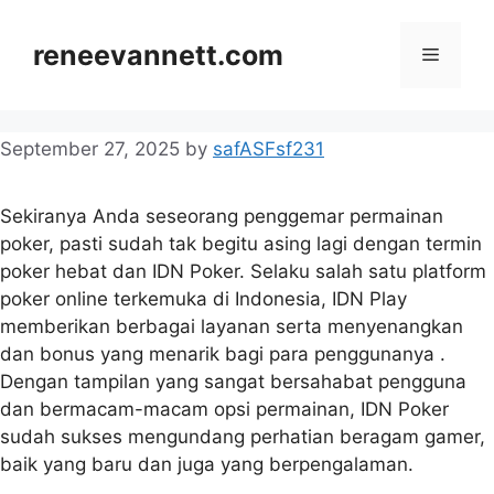
Skip
to
reneevannett.com
Menu
content
September 27, 2025
by
safASFsf231
Sekiranya Anda seseorang penggemar permainan
poker, pasti sudah tak begitu asing lagi dengan termin
poker hebat dan IDN Poker. Selaku salah satu platform
poker online terkemuka di Indonesia, IDN Play
memberikan berbagai layanan serta menyenangkan
dan bonus yang menarik bagi para penggunanya .
Dengan tampilan yang sangat bersahabat pengguna
dan bermacam-macam opsi permainan, IDN Poker
sudah sukses mengundang perhatian beragam gamer,
baik yang baru dan juga yang berpengalaman.