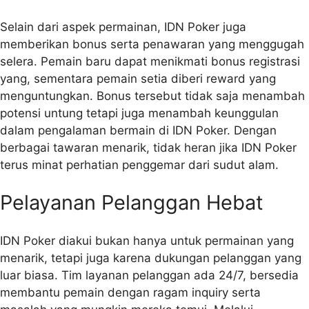
Selain dari aspek permainan, IDN Poker juga
memberikan bonus serta penawaran yang menggugah
selera. Pemain baru dapat menikmati bonus registrasi
yang, sementara pemain setia diberi reward yang
menguntungkan. Bonus tersebut tidak saja menambah
potensi untung tetapi juga menambah keunggulan
dalam pengalaman bermain di IDN Poker. Dengan
berbagai tawaran menarik, tidak heran jika IDN Poker
terus minat perhatian penggemar dari sudut alam.
Pelayanan Pelanggan Hebat
IDN Poker diakui bukan hanya untuk permainan yang
menarik, tetapi juga karena dukungan pelanggan yang
luar biasa. Tim layanan pelanggan ada 24/7, bersedia
membantu pemain dengan ragam inquiry serta