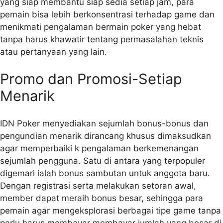
yang siap membantu siap sedia setiap jam, para
pemain bisa lebih berkonsentrasi terhadap game dan
menikmati pengalaman bermain poker yang hebat
tanpa harus khawatir tentang permasalahan teknis
atau pertanyaan yang lain.
Promo dan Promosi-Setiap
Menarik
IDN Poker menyediakan sejumlah bonus-bonus dan
pengundian menarik dirancang khusus dimaksudkan
agar memperbaiki k pengalaman berkemenangan
sejumlah pengguna. Satu di antara yang terpopuler
digemari ialah bonus sambutan untuk anggota baru.
Dengan registrasi serta melakukan setoran awal,
member dapat meraih bonus besar, sehingga para
pemain agar mengeksplorasi berbagai tipe game tanpa
perlu harus membayar membayar jumlah yang besar di