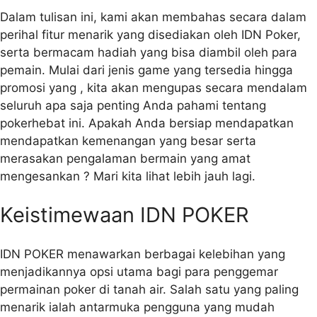
Dalam tulisan ini, kami akan membahas secara dalam
perihal fitur menarik yang disediakan oleh IDN Poker,
serta bermacam hadiah yang bisa diambil oleh para
pemain. Mulai dari jenis game yang tersedia hingga
promosi yang , kita akan mengupas secara mendalam
seluruh apa saja penting Anda pahami tentang
pokerhebat ini. Apakah Anda bersiap mendapatkan
mendapatkan kemenangan yang besar serta
merasakan pengalaman bermain yang amat
mengesankan ? Mari kita lihat lebih jauh lagi.
Keistimewaan IDN POKER
IDN POKER menawarkan berbagai kelebihan yang
menjadikannya opsi utama bagi para penggemar
permainan poker di tanah air. Salah satu yang paling
menarik ialah antarmuka pengguna yang mudah