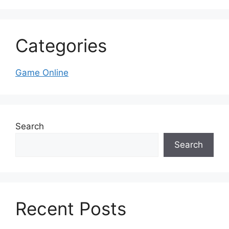
Categories
Game Online
Search
Search
Recent Posts