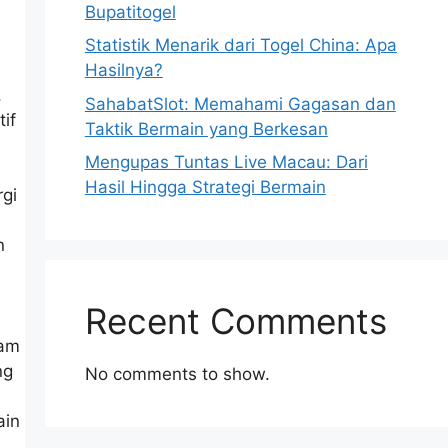
Bupatitogel
Statistik Menarik dari Togel China: Apa
Hasilnya?
,
SahabatSlot: Memahami Gagasan dan
if
Taktik Bermain yang Berkesan
Mengupas Tuntas Live Macau: Dari
Hasil Hingga Strategi Bermain
rgi
n
Recent Comments
lam
ng
No comments to show.
ain