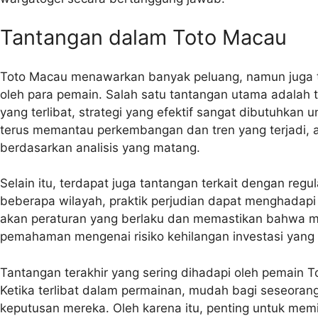
Tantangan dalam Toto Macau
Toto Macau menawarkan banyak peluang, namun juga ti
oleh para pemain. Salah satu tantangan utama adalah 
yang terlibat, strategi yang efektif sangat dibutuhk
terus memantau perkembangan dan tren yang terjadi, 
berdasarkan analisis yang matang.
Selain itu, terdapat juga tantangan terkait dengan reg
beberapa wilayah, praktik perjudian dapat menghadap
akan peraturan yang berlaku dan memastikan bahwa me
pemahaman mengenai risiko kehilangan investasi yang m
Tantangan terakhir yang sering dihadapi oleh pemain 
Ketika terlibat dalam permainan, mudah bagi seseora
keputusan mereka. Oleh karena itu, penting untuk me