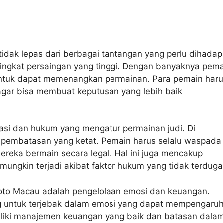
dak lepas dari berbagai tantangan yang perlu dihadap
tingkat persaingan yang tinggi. Dengan banyaknya pema
an untuk dapat memenangkan permainan. Para pemain har
agar bisa membuat keputusan yang lebih baik
ulasi dan hukum yang mengatur permainan judi. Di
i pembatasan yang ketat. Pemain harus selalu waspada
reka bermain secara legal. Hal ini juga mencakup
ungkin terjadi akibat faktor hukum yang tidak terduga
Toto Macau adalah pengelolaan emosi dan keuangan.
ng untuk terjebak dalam emosi yang dapat mempengaruh
miliki manajemen keuangan yang baik dan batasan dala