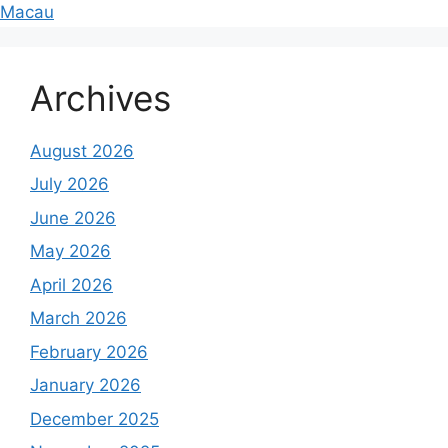
Macau
Archives
August 2026
July 2026
June 2026
May 2026
April 2026
March 2026
February 2026
January 2026
December 2025