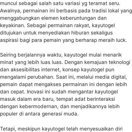
muncul sebagai salah satu variasi yg teramat seru.
Awalnya, permainan ini berbasis pada tradisi lokal yang
menggabungkan elemen keberuntungan dan
keyakinan. Sebagai permainan rakyat, kayutogel
ditujukan untuk menyediakan hiburan sekaligus
aspirasi bagi para pemain yang berharap meraih luck.
Seiring berjalannya waktu, kayutogel mulai menarik
minat yang lebih luas luas. Dengan kemajuan teknologi
dan aksesibilitas internet, konsep kayutogel pun
mengalami perubahan. Saat ini, melalui media digital,
pemain dapat mengakses permainan ini dengan lebih
dan cepat. Inovasi ini sudah mengantar kayutogel
masuk dalam era baru, tempat adat berinteraksi
dengan kebermodernan, dan menjadikannya lebih
populer di antara generasi muda.
Tetapi, meskipun kayutogel telah menyesuaikan diri