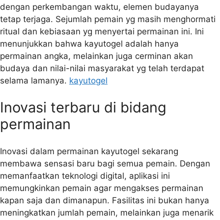
dengan perkembangan waktu, elemen budayanya
tetap terjaga. Sejumlah pemain yg masih menghormati
ritual dan kebiasaan yg menyertai permainan ini. Ini
menunjukkan bahwa kayutogel adalah hanya
permainan angka, melainkan juga cerminan akan
budaya dan nilai-nilai masyarakat yg telah terdapat
selama lamanya.
kayutogel
Inovasi terbaru di bidang
permainan
Inovasi dalam permainan kayutogel sekarang
membawa sensasi baru bagi semua pemain. Dengan
memanfaatkan teknologi digital, aplikasi ini
memungkinkan pemain agar mengakses permainan
kapan saja dan dimanapun. Fasilitas ini bukan hanya
meningkatkan jumlah pemain, melainkan juga menarik