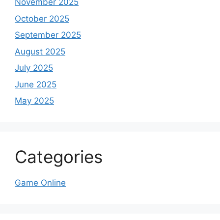
November 2025
October 2025
September 2025
August 2025
July 2025
June 2025
May 2025
Categories
Game Online