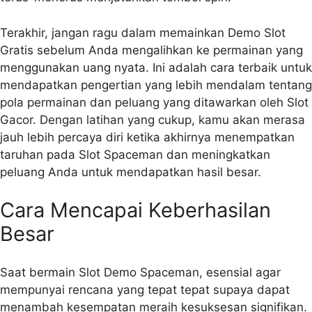
Terakhir, jangan ragu dalam memainkan Demo Slot
Gratis sebelum Anda mengalihkan ke permainan yang
menggunakan uang nyata. Ini adalah cara terbaik untuk
mendapatkan pengertian yang lebih mendalam tentang
pola permainan dan peluang yang ditawarkan oleh Slot
Gacor. Dengan latihan yang cukup, kamu akan merasa
jauh lebih percaya diri ketika akhirnya menempatkan
taruhan pada Slot Spaceman dan meningkatkan
peluang Anda untuk mendapatkan hasil besar.
Cara Mencapai Keberhasilan
Besar
Saat bermain Slot Demo Spaceman, esensial agar
mempunyai rencana yang tepat tepat supaya dapat
menambah kesempatan meraih kesuksesan signifikan.