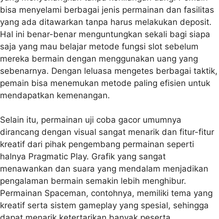
bisa menyelami berbagai jenis permainan dan fasilitas
yang ada ditawarkan tanpa harus melakukan deposit.
Hal ini benar-benar menguntungkan sekali bagi siapa
saja yang mau belajar metode fungsi slot sebelum
mereka bermain dengan menggunakan uang yang
sebenarnya. Dengan leluasa mengetes berbagai taktik,
pemain bisa menemukan metode paling efisien untuk
mendapatkan kemenangan.
Selain itu, permainan uji coba gacor umumnya
dirancang dengan visual sangat menarik dan fitur-fitur
kreatif dari pihak pengembang permainan seperti
halnya Pragmatic Play. Grafik yang sangat
menawankan dan suara yang mendalam menjadikan
pengalaman bermain semakin lebih menghibur.
Permainan Spaceman, contohnya, memiliki tema yang
kreatif serta sistem gameplay yang spesial, sehingga
dapat menarik ketertarikan banyak peserta.