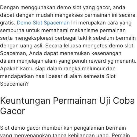
Dengan menggunakan demo slot yang gacor, anda
dapat dengan mudah mengakses permainan ini secara
gratis.
Demo Slot Spaceman
Ini merupakan cara yang
sempurna untuk memahami mekanisme permainan
serta mengeksplorasi berbagai taktik sebelum bermain
dengan uang asli. Secara leluasa mengetes demo slot
Spaceman, Anda dapat menemukan kesenangan
dalam menjelajah alam yang penuh reward yg menanti.
Apakah kamu siap dalam rangka meluncur dan
mendapatkan hasil besar di alam semesta Slot
Spaceman?
Keuntungan Permainan Uji Coba
Gacor
Slot demo gacor memberikan pengalaman bermain
yang menyenangkan tanpa kehilangan uang. Pemain