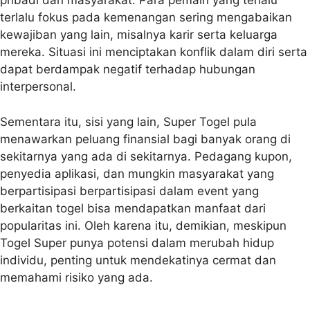
pribadi dan masyarakat. Para pemain yang terlalu
terlalu fokus pada kemenangan sering mengabaikan
kewajiban yang lain, misalnya karir serta keluarga
mereka. Situasi ini menciptakan konflik dalam diri serta
dapat berdampak negatif terhadap hubungan
interpersonal.
Sementara itu, sisi yang lain, Super Togel pula
menawarkan peluang finansial bagi banyak orang di
sekitarnya yang ada di sekitarnya. Pedagang kupon,
penyedia aplikasi, dan mungkin masyarakat yang
berpartisipasi berpartisipasi dalam event yang
berkaitan togel bisa mendapatkan manfaat dari
popularitas ini. Oleh karena itu, demikian, meskipun
Togel Super punya potensi dalam merubah hidup
individu, penting untuk mendekatinya cermat dan
memahami risiko yang ada.