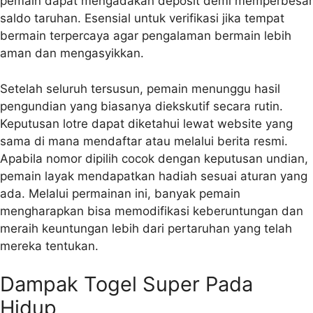
pemain dapat mengadakan deposit demi memperbesar
saldo taruhan. Esensial untuk verifikasi jika tempat
bermain terpercaya agar pengalaman bermain lebih
aman dan mengasyikkan.
Setelah seluruh tersusun, pemain menunggu hasil
pengundian yang biasanya diekskutif secara rutin.
Keputusan lotre dapat diketahui lewat website yang
sama di mana mendaftar atau melalui berita resmi.
Apabila nomor dipilih cocok dengan keputusan undian,
pemain layak mendapatkan hadiah sesuai aturan yang
ada. Melalui permainan ini, banyak pemain
mengharapkan bisa memodifikasi keberuntungan dan
meraih keuntungan lebih dari pertaruhan yang telah
mereka tentukan.
Dampak Togel Super Pada
Hidup