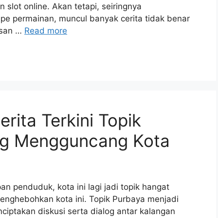
slot online. Akan tetapi, seiringnya
pe permainan, muncul banyak cerita tidak benar
lisan …
Read more
rita Terkini Topik
ng Mengguncang Kota
n penduduk, kota ini lagi jadi topik hangat
enghebohkan kota ini. Topik Purbaya menjadi
ciptakan diskusi serta dialog antar kalangan