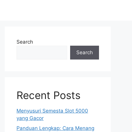
Search
Search
Recent Posts
Menyusuri Semesta Slot 5000
yang Gacor
Panduan Lengkap: Cara Menang