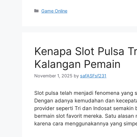
Categories
Game Online
Kenapa Slot Pulsa T
Kalangan Pemain
November 1, 2025
by
safASFsf231
Slot pulsa telah menjadi fenomena yang s
Dengan adanya kemudahan dan kecepatan
provider seperti Tri dan Indosat semakin
bermain slot favorit mereka. Satu alasan
karena cara menggunakannya yang simp