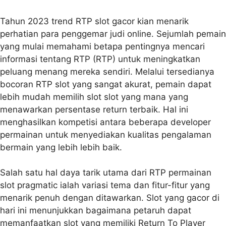
Tahun 2023 trend RTP slot gacor kian menarik
perhatian para penggemar judi online. Sejumlah pemain
yang mulai memahami betapa pentingnya mencari
informasi tentang RTP (RTP) untuk meningkatkan
peluang menang mereka sendiri. Melalui tersedianya
bocoran RTP slot yang sangat akurat, pemain dapat
lebih mudah memilih slot slot yang mana yang
menawarkan persentase return terbaik. Hal ini
menghasilkan kompetisi antara beberapa developer
permainan untuk menyediakan kualitas pengalaman
bermain yang lebih lebih baik.
Salah satu hal daya tarik utama dari RTP permainan
slot pragmatic ialah variasi tema dan fitur-fitur yang
menarik penuh dengan ditawarkan. Slot yang gacor di
hari ini menunjukkan bagaimana petaruh dapat
memanfaatkan slot yang memiliki Return To Player