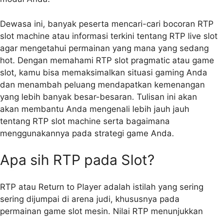
Dewasa ini, banyak peserta mencari-cari bocoran RTP
slot machine atau informasi terkini tentang RTP live slot
agar mengetahui permainan yang mana yang sedang
hot. Dengan memahami RTP slot pragmatic atau game
slot, kamu bisa memaksimalkan situasi gaming Anda
dan menambah peluang mendapatkan kemenangan
yang lebih banyak besar-besaran. Tulisan ini akan
akan membantu Anda mengenali lebih jauh jauh
tentang RTP slot machine serta bagaimana
menggunakannya pada strategi game Anda.
Apa sih RTP pada Slot?
RTP atau Return to Player adalah istilah yang sering
sering dijumpai di arena judi, khususnya pada
permainan game slot mesin. Nilai RTP menunjukkan