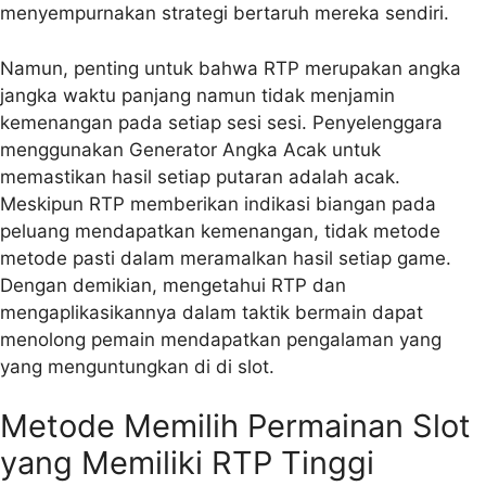
menyempurnakan strategi bertaruh mereka sendiri.
Namun, penting untuk bahwa RTP merupakan angka
jangka waktu panjang namun tidak menjamin
kemenangan pada setiap sesi sesi. Penyelenggara
menggunakan Generator Angka Acak untuk
memastikan hasil setiap putaran adalah acak.
Meskipun RTP memberikan indikasi biangan pada
peluang mendapatkan kemenangan, tidak metode
metode pasti dalam meramalkan hasil setiap game.
Dengan demikian, mengetahui RTP dan
mengaplikasikannya dalam taktik bermain dapat
menolong pemain mendapatkan pengalaman yang
yang menguntungkan di di slot.
Metode Memilih Permainan Slot
yang Memiliki RTP Tinggi