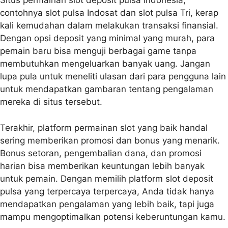
Situs permainan slot deposit pulsa Indonesia,
contohnya slot pulsa Indosat dan slot pulsa Tri, kerap
kali kemudahan dalam melakukan transaksi finansial.
Dengan opsi deposit yang minimal yang murah, para
pemain baru bisa menguji berbagai game tanpa
membutuhkan mengeluarkan banyak uang. Jangan
lupa pula untuk meneliti ulasan dari para pengguna lain
untuk mendapatkan gambaran tentang pengalaman
mereka di situs tersebut.
Terakhir, platform permainan slot yang baik handal
sering memberikan promosi dan bonus yang menarik.
Bonus setoran, pengembalian dana, dan promosi
harian bisa memberikan keuntungan lebih banyak
untuk pemain. Dengan memilih platform slot deposit
pulsa yang terpercaya terpercaya, Anda tidak hanya
mendapatkan pengalaman yang lebih baik, tapi juga
mampu mengoptimalkan potensi keberuntungan kamu.