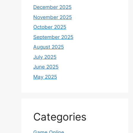
December 2025
November 2025
October 2025
September 2025
August 2025
July 2025
June 2025
May 2025
Categories
Game Online