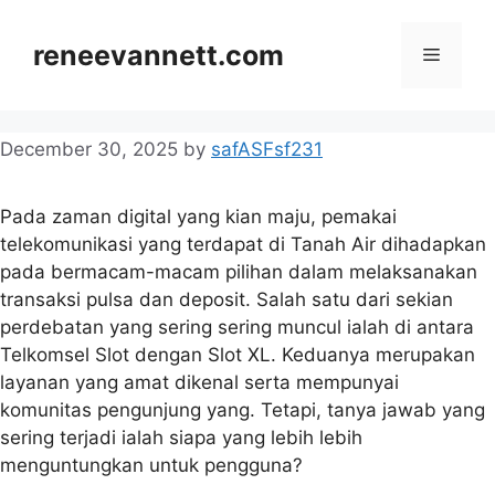
Skip
to
reneevannett.com
Menu
content
December 30, 2025
by
safASFsf231
Pada zaman digital yang kian maju, pemakai
telekomunikasi yang terdapat di Tanah Air dihadapkan
pada bermacam-macam pilihan dalam melaksanakan
transaksi pulsa dan deposit. Salah satu dari sekian
perdebatan yang sering sering muncul ialah di antara
Telkomsel Slot dengan Slot XL. Keduanya merupakan
layanan yang amat dikenal serta mempunyai
komunitas pengunjung yang. Tetapi, tanya jawab yang
sering terjadi ialah siapa yang lebih lebih
menguntungkan untuk pengguna?