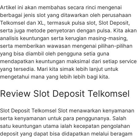
Artikel ini akan membahas secara rinci mengenai
berbagai jenis slot yang ditawarkan oleh perusahaan
Telkomsel dan XL, termasuk pulsa slot, Slot Deposit,
serta juga metode penyetoran dengan pulsa. Kita akan
analisis keuntungan serta kerugian masing-masing,
serta memberikan wawasan mengenai pilihan-pilihan
yang bisa diambil oleh pengguna setia guna
mendapatkan keuntungan maksimal dari setiap service
yang tersedia. Mari kita simak lebih lanjut untuk
mengetahui mana yang lebih lebih bagi kita.
Review Slot Deposit Telkomsel
Slot Deposit Telkomsel Slot menawarkan kenyamanan
serta kenyamanan untuk para penggunanya. Salah
satu keuntungan utama ialah kecepatan pengolahan
deposit yang dapat bisa didapatkan melalui beragam