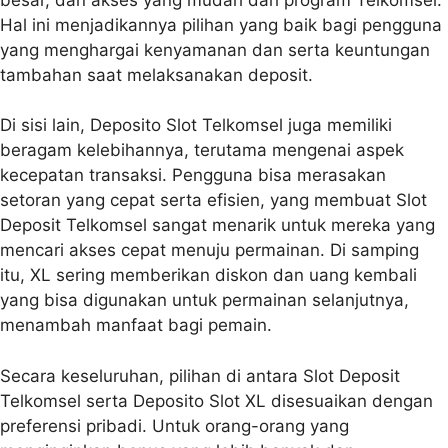
Hal ini menjadikannya pilihan yang baik bagi pengguna
yang menghargai kenyamanan dan serta keuntungan
tambahan saat melaksanakan deposit.
Di sisi lain, Deposito Slot Telkomsel juga memiliki
beragam kelebihannya, terutama mengenai aspek
kecepatan transaksi. Pengguna bisa merasakan
setoran yang cepat serta efisien, yang membuat Slot
Deposit Telkomsel sangat menarik untuk mereka yang
mencari akses cepat menuju permainan. Di samping
itu, XL sering memberikan diskon dan uang kembali
yang bisa digunakan untuk permainan selanjutnya,
menambah manfaat bagi pemain.
Secara keseluruhan, pilihan di antara Slot Deposit
Telkomsel serta Deposito Slot XL disesuaikan dengan
preferensi pribadi. Untuk orang-orang yang