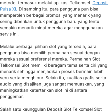
metode, termasuk melalui aplikasi Telkomsel.
Deposit
Pulsa XL
Di samping itu, para pengguna pun bisa
memperoleh berbagai promosi yang menarik yang
sering diberikan untuk pengguna baru yang tentu
semakin menarik minat mereka agar menggunakan
servis ini.
Melalui berbagai pilihan slot yang tersedia, para
pengguna bisa memilih permainan sesuai dengan
mereka sesuai preferensi mereka. Permainan Slot
Telkomsel Slot memiliki beragam tema serta ciri yang
menarik sehingga menjadikan proses bermain lebih
seru serta menghibur. Selain itu, kualitas grafis serta
audio yang disajikan juga sangat memuaskan, yang
meningkatkan ketertarikan slot ini di antara
penggemar.
Salah satu keunggulan Deposit Slot Telkomsel Slot