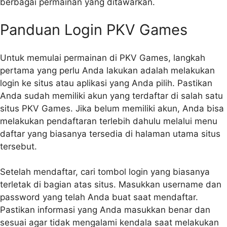
berbagai permainan yang ditawarkan.
Panduan Login PKV Games
Untuk memulai permainan di PKV Games, langkah
pertama yang perlu Anda lakukan adalah melakukan
login ke situs atau aplikasi yang Anda pilih. Pastikan
Anda sudah memiliki akun yang terdaftar di salah satu
situs PKV Games. Jika belum memiliki akun, Anda bisa
melakukan pendaftaran terlebih dahulu melalui menu
daftar yang biasanya tersedia di halaman utama situs
tersebut.
Setelah mendaftar, cari tombol login yang biasanya
terletak di bagian atas situs. Masukkan username dan
password yang telah Anda buat saat mendaftar.
Pastikan informasi yang Anda masukkan benar dan
sesuai agar tidak mengalami kendala saat melakukan