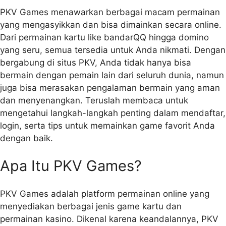
PKV Games menawarkan berbagai macam permainan
yang mengasyikkan dan bisa dimainkan secara online.
Dari permainan kartu like bandarQQ hingga domino
yang seru, semua tersedia untuk Anda nikmati. Dengan
bergabung di situs PKV, Anda tidak hanya bisa
bermain dengan pemain lain dari seluruh dunia, namun
juga bisa merasakan pengalaman bermain yang aman
dan menyenangkan. Teruslah membaca untuk
mengetahui langkah-langkah penting dalam mendaftar,
login, serta tips untuk memainkan game favorit Anda
dengan baik.
Apa Itu PKV Games?
PKV Games adalah platform permainan online yang
menyediakan berbagai jenis game kartu dan
permainan kasino. Dikenal karena keandalannya, PKV