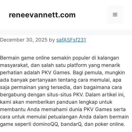
Skip
to
reneevannett.com
Menu
content
December 30, 2025
by
safASFsf231
Bermain game online semakin populer di kalangan
masyarakat, dan salah satu platform yang menarik
perhatian adalah PKV Games. Bagi pemula, mungkin
ada banyak pertanyaan tentang cara memulai, apa
saja permainan yang tersedia, dan bagaimana cara
bergabung dengan situs-situs PKV. Dalam artikel ini,
kami akan memberikan panduan lengkap untuk
membantu Anda memahami dunia PKV Games serta
cara untuk memulai petualangan Anda dalam bermain
game seperti dominoQQ, bandarQ, dan poker online.