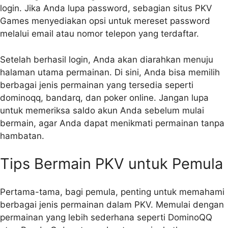
login. Jika Anda lupa password, sebagian situs PKV
Games menyediakan opsi untuk mereset password
melalui email atau nomor telepon yang terdaftar.
Setelah berhasil login, Anda akan diarahkan menuju
halaman utama permainan. Di sini, Anda bisa memilih
berbagai jenis permainan yang tersedia seperti
dominoqq, bandarq, dan poker online. Jangan lupa
untuk memeriksa saldo akun Anda sebelum mulai
bermain, agar Anda dapat menikmati permainan tanpa
hambatan.
Tips Bermain PKV untuk Pemula
Pertama-tama, bagi pemula, penting untuk memahami
berbagai jenis permainan dalam PKV. Memulai dengan
permainan yang lebih sederhana seperti DominoQQ