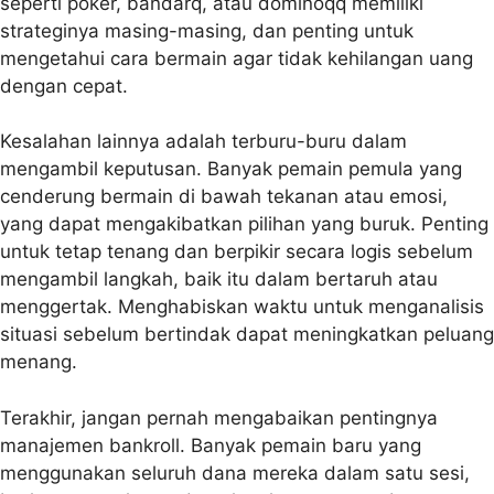
seperti poker, bandarq, atau dominoqq memiliki
strateginya masing-masing, dan penting untuk
mengetahui cara bermain agar tidak kehilangan uang
dengan cepat.
Kesalahan lainnya adalah terburu-buru dalam
mengambil keputusan. Banyak pemain pemula yang
cenderung bermain di bawah tekanan atau emosi,
yang dapat mengakibatkan pilihan yang buruk. Penting
untuk tetap tenang dan berpikir secara logis sebelum
mengambil langkah, baik itu dalam bertaruh atau
menggertak. Menghabiskan waktu untuk menganalisis
situasi sebelum bertindak dapat meningkatkan peluang
menang.
Terakhir, jangan pernah mengabaikan pentingnya
manajemen bankroll. Banyak pemain baru yang
menggunakan seluruh dana mereka dalam satu sesi,