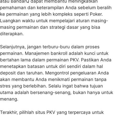
atau BandarQ dapat membantu meningkatkan
pemahaman dan keterampilan Anda sebelum beralih
ke permainan yang lebih kompleks seperti Poker.
Luangkan waktu untuk mempelajari aturan masing-
masing permainan dan strategi dasar yang bisa
diterapkan.
Selanjutnya, jangan terburu-buru dalam proses
permainan. Manajemen bankroll adalah kunci untuk
bertahan lama dalam permainan PKV. Pastikan Anda
menetapkan batasan untuk diri sendiri dalam hal
deposit dan taruhan. Mengontrol pengeluaran Anda
akan membantu Anda menikmati permainan tanpa
stres yang berlebihan. Selalu ingat bahwa tujuan
utama adalah bersenang-senang, bukan hanya untuk
menang.
Terakhir, pilihlah situs PKV yang terpercaya untuk