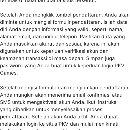
terletak di halaman utama situs tersebut.
Setelah Anda mengklik tombol pendaftaran, Anda akan
diminta untuk mengisi formulir pendaftaran. Isilah data
diri Anda dengan informasi yang valid, seperti nama,
alamat email, dan nomor telepon. Pastikan data yang
Anda masukkan akurat dan sesuai, karena ini akan
digunakan untuk keperluan verifikasi akun dan
keamanan transaksi di masa depan. Simpan juga
password yang Anda buat untuk keperluan login PKV
Games.
Setelah mengisi formulir dan mengirimkan pendaftaran,
Anda mungkin akan menerima email konfirmasi atau
SMS untuk mengaktivasi akun Anda. Ikuti instruksi
yang diberikan untuk menyelesaikan proses
pendaftaran. Setelah akun Anda aktif, Anda dapat
melakukan login ke situs PKV dan mulai menikmati