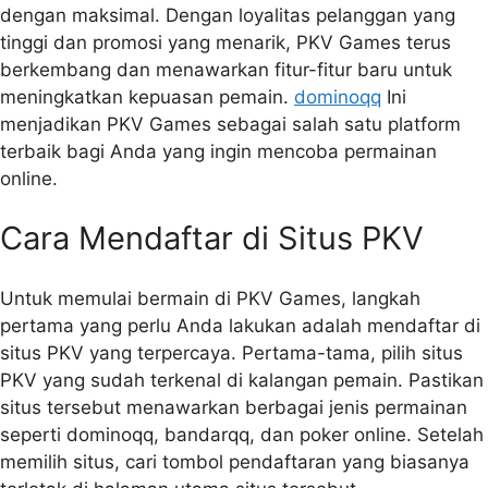
dengan maksimal. Dengan loyalitas pelanggan yang
tinggi dan promosi yang menarik, PKV Games terus
berkembang dan menawarkan fitur-fitur baru untuk
meningkatkan kepuasan pemain.
dominoqq
Ini
menjadikan PKV Games sebagai salah satu platform
terbaik bagi Anda yang ingin mencoba permainan
online.
Cara Mendaftar di Situs PKV
Untuk memulai bermain di PKV Games, langkah
pertama yang perlu Anda lakukan adalah mendaftar di
situs PKV yang terpercaya. Pertama-tama, pilih situs
PKV yang sudah terkenal di kalangan pemain. Pastikan
situs tersebut menawarkan berbagai jenis permainan
seperti dominoqq, bandarqq, dan poker online. Setelah
memilih situs, cari tombol pendaftaran yang biasanya