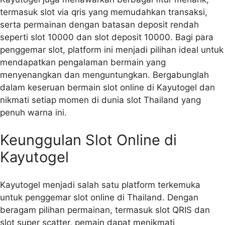
termasuk slot via qris yang memudahkan transaksi,
serta permainan dengan batasan deposit rendah
seperti slot 10000 dan slot deposit 10000. Bagi para
penggemar slot, platform ini menjadi pilihan ideal untuk
mendapatkan pengalaman bermain yang
menyenangkan dan menguntungkan. Bergabunglah
dalam keseruan bermain slot online di Kayutogel dan
nikmati setiap momen di dunia slot Thailand yang
penuh warna ini.
Keunggulan Slot Online di
Kayutogel
Kayutogel menjadi salah satu platform terkemuka
untuk penggemar slot online di Thailand. Dengan
beragam pilihan permainan, termasuk slot QRIS dan
slot super scatter, pemain dapat menikmati