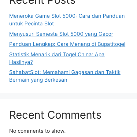
Meneroka Game Slot 5000: Cara dan Panduan
untuk Pecinta Slot
Menyusuri Semesta Slot 5000 yang Gacor
Panduan Lengkap: Cara Menang di Bupatitogel
Statistik Menarik dari Togel China: Apa
Hasilnya?
SahabatSlot: Memahami Gagasan dan Taktik
Bermain yang Berkesan
Recent Comments
No comments to show.