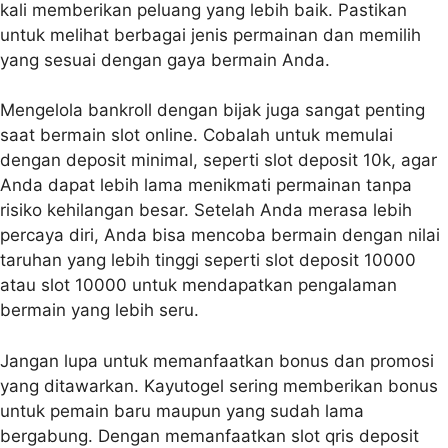
kali memberikan peluang yang lebih baik. Pastikan
untuk melihat berbagai jenis permainan dan memilih
yang sesuai dengan gaya bermain Anda.
Mengelola bankroll dengan bijak juga sangat penting
saat bermain slot online. Cobalah untuk memulai
dengan deposit minimal, seperti slot deposit 10k, agar
Anda dapat lebih lama menikmati permainan tanpa
risiko kehilangan besar. Setelah Anda merasa lebih
percaya diri, Anda bisa mencoba bermain dengan nilai
taruhan yang lebih tinggi seperti slot deposit 10000
atau slot 10000 untuk mendapatkan pengalaman
bermain yang lebih seru.
Jangan lupa untuk memanfaatkan bonus dan promosi
yang ditawarkan. Kayutogel sering memberikan bonus
untuk pemain baru maupun yang sudah lama
bergabung. Dengan memanfaatkan slot qris deposit